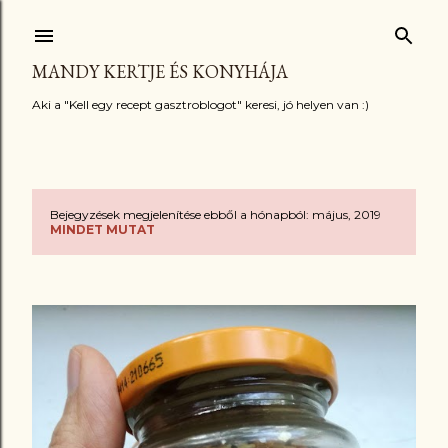
Ugrás a fő tartalomra
MANDY KERTJE ÉS KONYHÁJA
Aki a "Kell egy recept gasztroblogot" keresi, jó helyen van :)
Bejegyzések megjelenítése ebből a hónapból: május, 2019
B
MINDET MUTAT
e
j
e
g
y