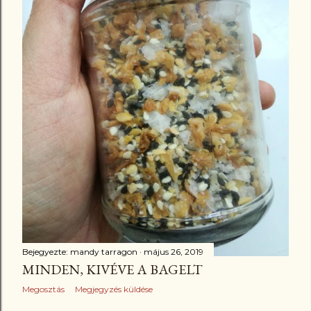
z
é
s
e
k
Bejegyezte:
mandy tarragon
május 26, 2019
MINDEN, KIVÉVE A BAGELT
Megosztás
Megjegyzés küldése