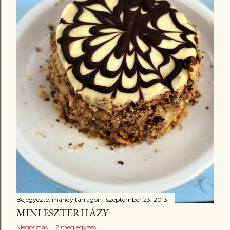
Bejegyezte:
mandy tarragon
szeptember 23, 2013
MINI ESZTERHÁZY
Megosztás
2 megjegyzés