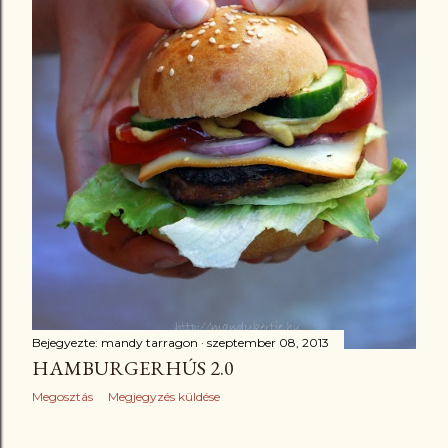
Bejegyezte:
mandy tarragon
szeptember 08, 2013
HAMBURGERHÚS 2.0
Megosztás
Megjegyzés küldése