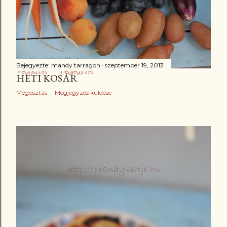
Bejegyezte:
mandy tarragon
szeptember 20, 2013
3 LÉPCSŐS VETÉSFORGÓ
Bejegyezte:
mandy tarragon
szeptember 19, 2013
Megosztás
1 megjegyzés
HETI KOSÁR
Megosztás
Megjegyzés küldése