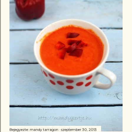
z
é
s
e
k
Bejegyezte:
mandy tarragon
szeptember 30, 2013