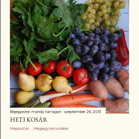
Bejegyezte:
mandy tarragon
szeptember 26, 2013
HETI KOSÁR
Megosztás
Megjegyzés küldése