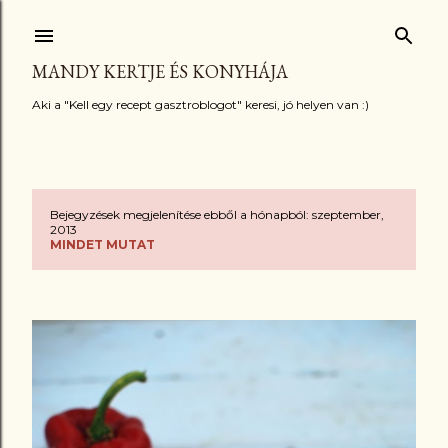
Ugrás a fő tartalomra
MANDY KERTJE ÉS KONYHÁJA
Aki a "Kell egy recept gasztroblogot" keresi, jó helyen van :)
Bejegyzések megjelenítése ebből a hónapból: szeptember,
B
2013
MINDET MUTAT
e
j
e
g
y