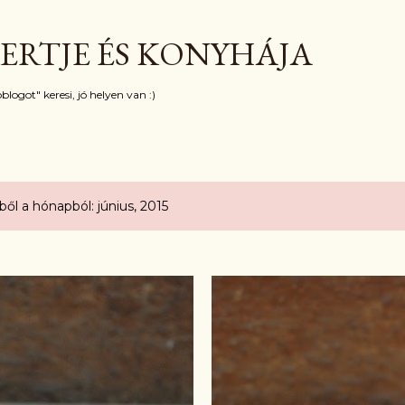
Ugrás a fő tartalomra
ERTJE ÉS KONYHÁJA
blogot" keresi, jó helyen van :)
l a hónapból: június, 2015