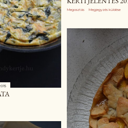
KERTI JELENTÉS 20
Megosztás
Megjegyzés küldése
2015
ATA