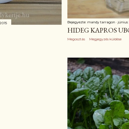
Bejegyezte:
mandy tarragon
június
 2015
HIDEG KAPROS U
Megosztás
Megjegyzés küldése