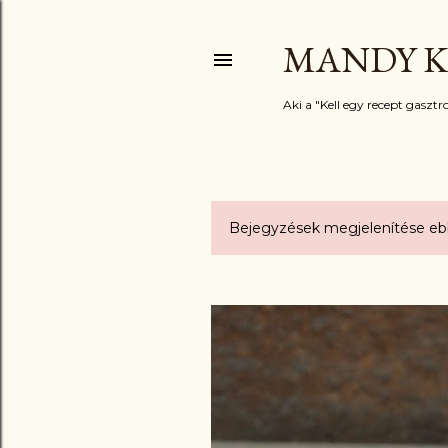
MANDY K
Aki a "Kell egy recept gasztro
Bejegyzések megjelenítése ebbő
B
e
j
e
g
y