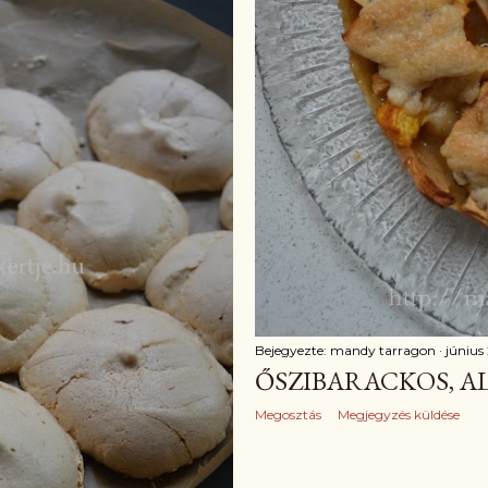
Bejegyezte:
mandy tarragon
június
ŐSZIBARACKOS, A
Megosztás
Megjegyzés küldése