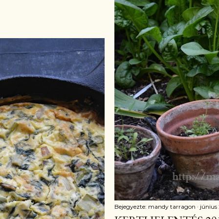
Bejegyezte:
mandy tarragon
június