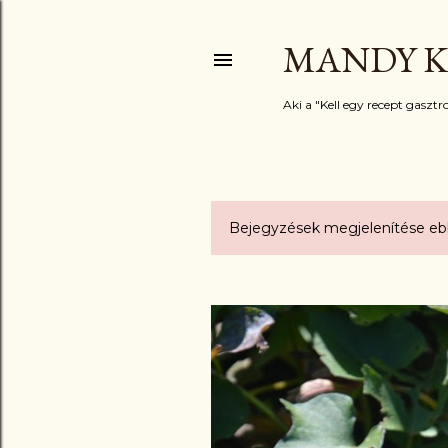
MANDY K
Aki a "Kell egy recept gasztro
Bejegyzések megjelenítése eb
B
e
j
e
g
y