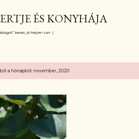
Ugrás a fő tartalomra
ERTJE ÉS KONYHÁJA
blogot" keresi, jó helyen van :)
ből a hónapból: november, 2020