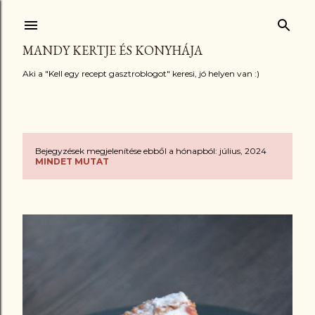
Ugrás a fő tartalomra
MANDY KERTJE ÉS KONYHÁJA
Aki a "Kell egy recept gasztroblogot" keresi, jó helyen van :)
Bejegyzések megjelenítése ebből a hónapból: július, 2024
B
MINDET MUTAT
e
j
e
g
y