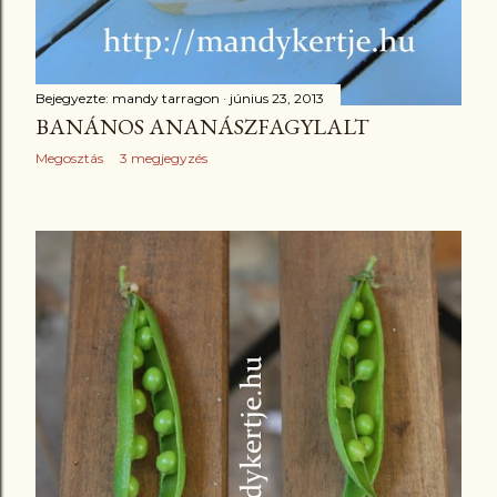
Bejegyezte:
mandy tarragon
június 23, 2013
BANÁNOS ANANÁSZFAGYLALT
Megosztás
3 megjegyzés