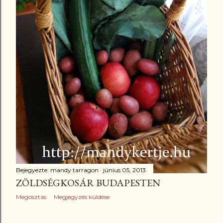
Bejegyezte:
mandy tarragon
június 05, 2013
ZÖLDSÉGKOSÁR BUDAPESTEN
Megosztás
Megjegyzés küldése