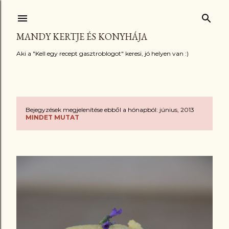
Ugrás a fő tartalomra
MANDY KERTJE ÉS KONYHÁJA
Aki a "Kell egy recept gasztroblogot" keresi, jó helyen van :)
Bejegyzések megjelenítése ebből a hónapból: június, 2013
B
MINDET MUTAT
e
j
e
g
y