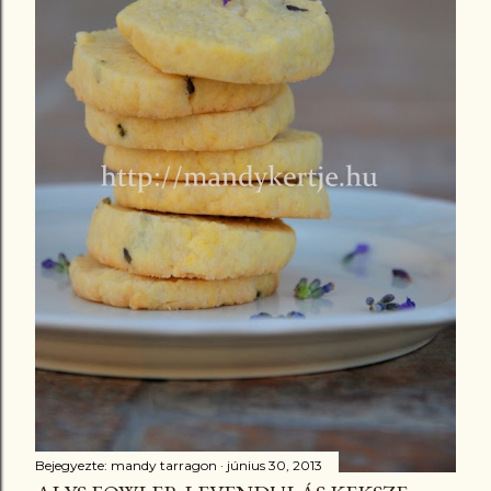
z
é
s
e
k
Bejegyezte:
mandy tarragon
június 30, 2013