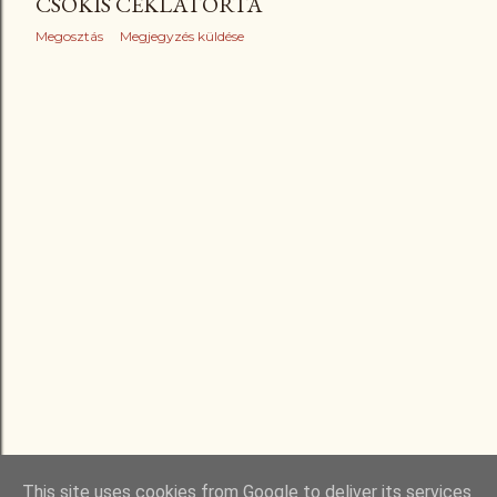
CSOKIS CÉKLATORTA
Megosztás
Megjegyzés küldése
RÉGEBBI BEJEGYZÉSEK
This site uses cookies from Google to deliver its services