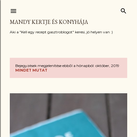
Ugrás a fő tartalomra
MANDY KERTJE ÉS KONYHÁJA
Aki a "Kell egy recept gasztroblogot" keresi, jó helyen van :)
Bejegyzések megjelenítése ebből a hónapból: október, 2019
B
MINDET MUTAT
e
j
e
g
y