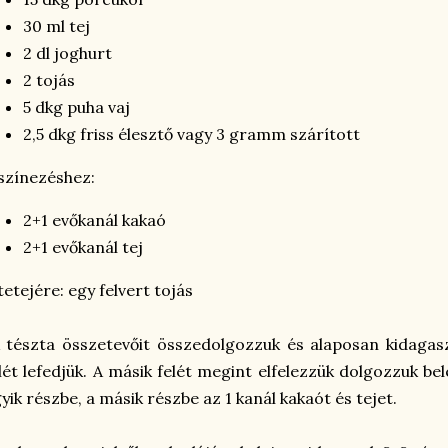
30 ml tej
2 dl joghurt
2 tojás
5 dkg puha vaj
2,5 dkg friss élesztő vagy 3 gramm szárított
színezéshez:
2+1 evőkanál kakaó
2+1 evőkanál tej
tetejére: egy felvert tojás
tészta összetevőit összedolgozzuk és alaposan kidagasz
lét lefedjük. A másik felét megint elfelezzük dolgozzuk bel
yik részbe, a másik részbe az 1 kanál kakaót és tejet.