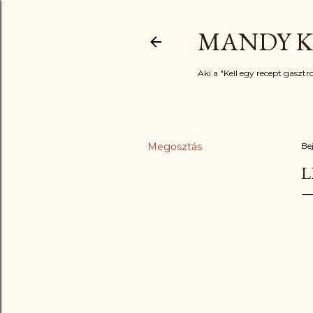
MANDY K
Aki a "Kell egy recept gasztro
Megosztás
Be
L