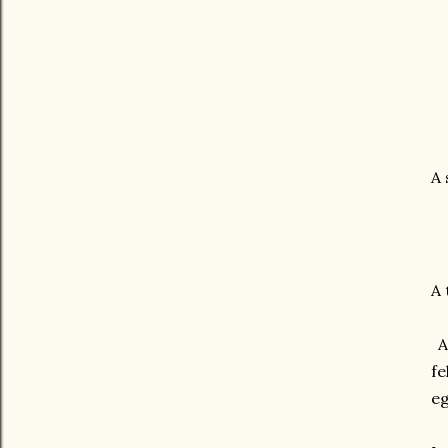
A 
A 
A 
fe
eg