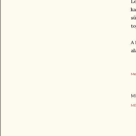
Le
ka
sü
to
A 
al
Me
M
ME