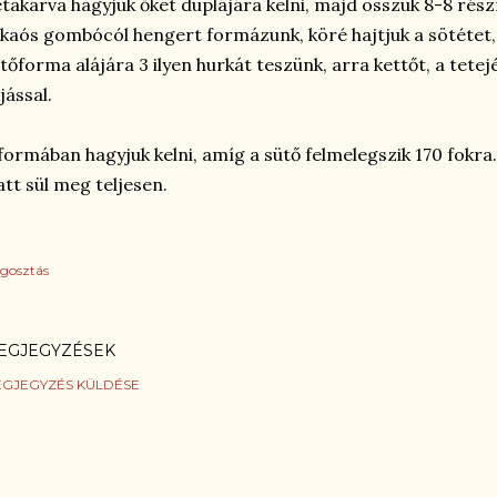
takarva hagyjuk őket duplájára kelni, majd osszuk 8-8 rés
kaós gombócól hengert formázunk, köré hajtjuk a sötétet, 
tőforma alájára 3 ilyen hurkát teszünk, arra kettőt, a tet
jással.
formában hagyjuk kelni, amíg a sütő felmelegszik 170 fokra
att sül meg teljesen.
gosztás
EGJEGYZÉSEK
GJEGYZÉS KÜLDÉSE