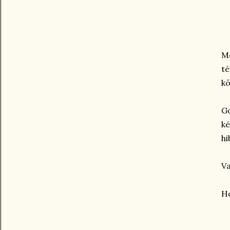
M
té
kö
Go
k
hi
Va
Ho