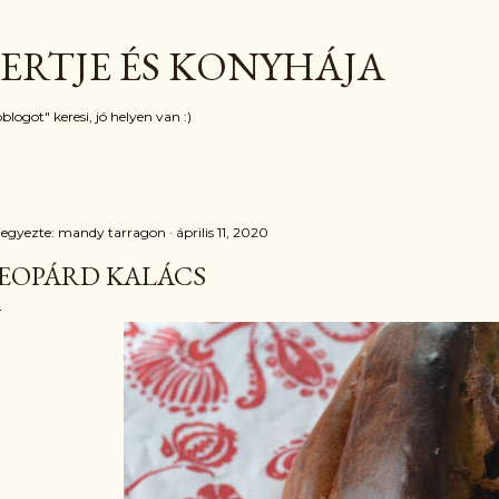
Ugrás a fő tartalomra
ERTJE ÉS KONYHÁJA
blogot" keresi, jó helyen van :)
jegyezte:
mandy tarragon
április 11, 2020
EOPÁRD KALÁCS