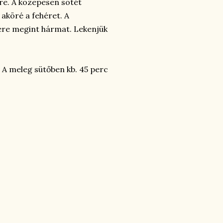
zre. A közepesen sötét
aköré a fehéret. A
ejére megint hármat. Lekenjük
. A meleg sütőben kb. 45 perc