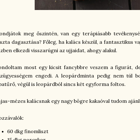
ondjátok meg őszintén, van egy terápiásabb tevékenysé
szta dagasztása? Főleg, ha kalács készül, a fantasztikus v
zben elkezdi visszarúgni az ujjaidat, ahogy alakul.
ndoltam most egy kicsit fancybbre veszem a figurát, d
ézügyességem engedi. A leopárdminta pedig nem túl bo
batűrő, végül is leopárdból sincs két egyforma foltos.
jas-mézes kalácsnak egy nagy bögre kakaóval tudom ajánl
zzávalók:
60 dkg finomliszt
15 dkg porcukor