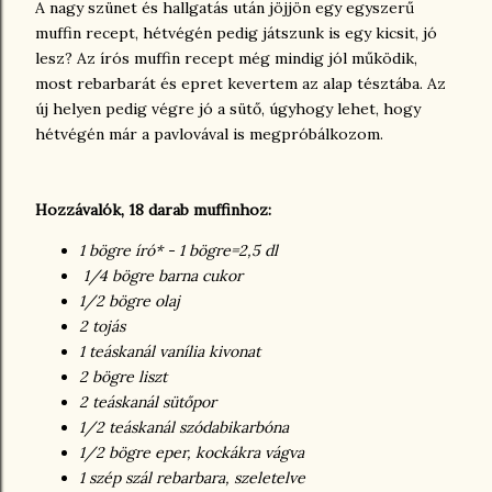
A nagy szünet és hallgatás után jöjjön egy egyszerű
muffin recept, hétvégén pedig játszunk is egy kicsit, jó
lesz? Az írós muffin recept még mindig jól működik,
most rebarbarát és epret kevertem az alap tésztába. Az
új helyen pedig végre jó a sütő, úgyhogy lehet, hogy
hétvégén már a pavlovával is megpróbálkozom.
Hozzávalók, 18 darab muffinhoz:
1 bögre író* - 1 bögre=2,5 dl
1/4 bögre barna cukor
1/2 bögre olaj
2 tojás
1 teáskanál vanília kivonat
2 bögre liszt
2 teáskanál sütőpor
1/2 teáskanál szódabikarbóna
1/2 bögre eper, kockákra vágva
1 szép szál rebarbara, szeletelve