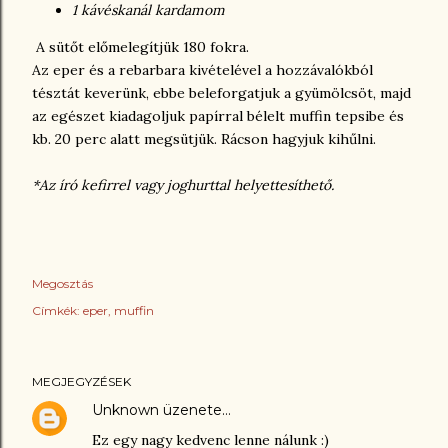
1 kávéskanál kardamom
A sütőt előmelegítjük 180 fokra.
Az eper és a rebarbara kivételével a hozzávalókból
tésztát keverünk, ebbe beleforgatjuk a gyümölcsöt, majd
az egészet kiadagoljuk papírral bélelt muffin tepsibe és
kb. 20 perc alatt megsütjük. Rácson hagyjuk kihűlni.
*Az író kefirrel vagy joghurttal helyettesíthető.
Megosztás
Címkék:
eper
muffin
MEGJEGYZÉSEK
Unknown
üzenete…
Ez egy nagy kedvenc lenne nálunk :)