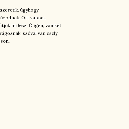
 szeretik, úgyhogy
húzodnak. Ott vannak
juk mi lesz. Ó igen, van két
rágoznak, szóval van esély
sson.