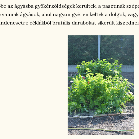
be az ágyásba gyökérzöldségek kerültek, a pasztinák szépen
 vannak ágyások, ahol nagyon gyéren keltek a dolgok, vagy
ndenesetre céklákból brutális darabokat sikerült kiszedne