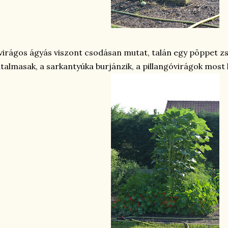
virágos ágyás viszont csodásan mutat, talán egy pöppet zsú
talmasak, a sarkantyúka burjánzik, a pillangóvirágok most