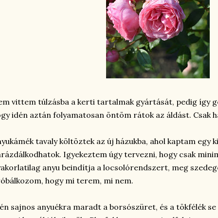
m vittem túlzásba a kerti tartalmak gyártását, pedig így gö
gy idén aztán folyamatosan öntöm rátok az áldást. Csak hát
yukámék tavaly költöztek az új házukba, ahol kaptam egy kis
rázdálkodhatok. Igyekeztem úgy tervezni, hogy csak minim
akorlatilag anyu beindítja a locsolórendszert, meg szedege
óbálkozom, hogy mi terem, mi nem.
én sajnos anyuékra maradt a borsószüret, és a tökfélék se vi