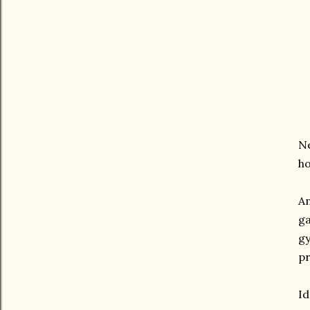
Ne
ho
An
ga
gy
pr
Id