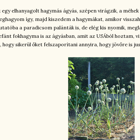
 egy elhanyagolt hagymás ágyás, szépen virágzik, a méhek
ghagyom így, majd kiszedem a hagymákat, amikor vissza
tatóba a paradicsom palánták is, de elég kis nyomik, meglát
efánt fokhagyma is az ágyásban, amit az USÁból hoztam, vi
, hogy sikerül őket felszaporítani annyira, hogy jövőre is ju