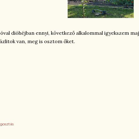
óval dióhéjban ennyi, következő alkalommal igyekszem majd
zlitok van, meg is osztom őket.
gosztás