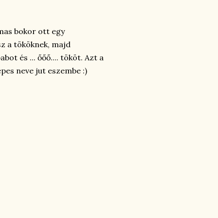
lmas bokor ott egy
sz a tököknek, majd
 és ... őőő.... tököt. Azt a
épes neve jut eszembe :)