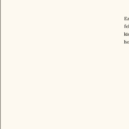
Ez
fe
ki
ho