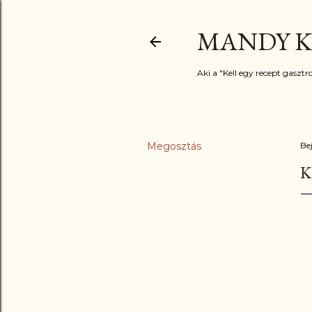
MANDY K
Aki a "Kell egy recept gasztro
Megosztás
Be
K