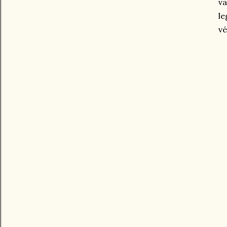
va
le
vé