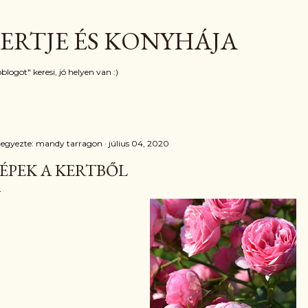
Ugrás a fő tartalomra
ERTJE ÉS KONYHÁJA
blogot" keresi, jó helyen van :)
jegyezte:
mandy tarragon
július 04, 2020
ÉPEK A KERTBŐL