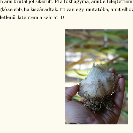
n ami brutál jól sikerült. Pl a fokhagyma, amit elfelejtette
gközelebb, ha kiszáradtak. Itt van egy, mutatóba, amit elh
letlenül kitéptem a szárát :D