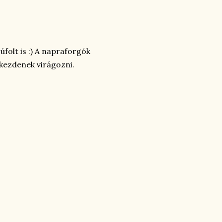
folt is :) A napraforgók
 kezdenek virágozni.