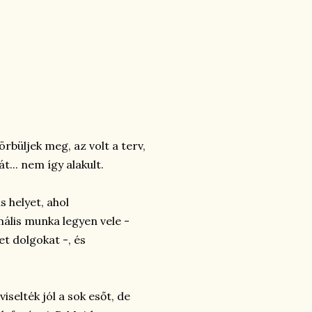
rbüljek meg, az volt a terv,
... nem így alakult.
 helyet, ahol
ális munka legyen vele -
t dolgokat -, és
selték jól a sok esőt, de