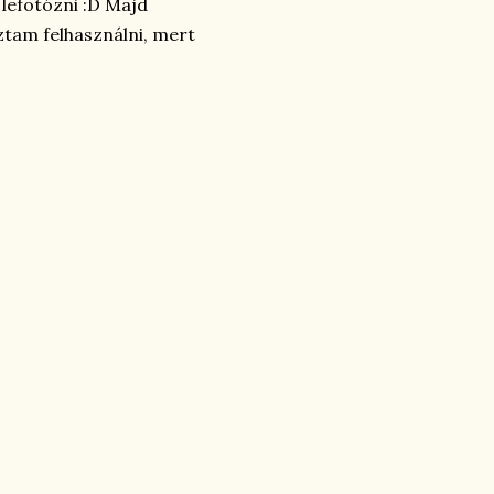
m lefotózni :D Majd
oztam felhasználni, mert