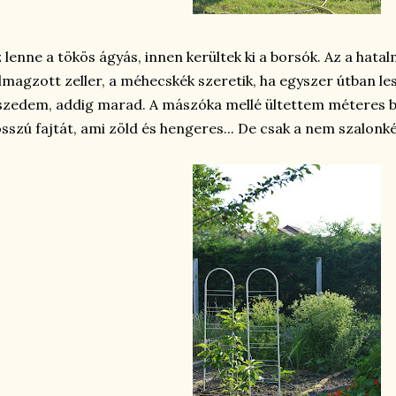
 lenne a tökös ágyás, innen kerültek ki a borsók. Az a hata
lmagzott zeller, a méhecskék szeretik, ha egyszer útban le
szedem, addig marad. A mászóka mellé ültettem méteres babot
sszú fajtát, ami zöld és hengeres... De csak a nem szalonk