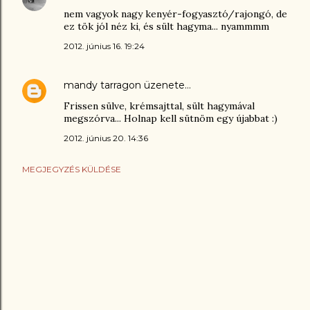
nem vagyok nagy kenyér-fogyasztó/rajongó, de
ez tök jól néz ki, és sült hagyma... nyammmm
2012. június 16. 19:24
mandy tarragon
üzenete…
Frissen sülve, krémsajttal, sült hagymával
megszórva... Holnap kell sütnöm egy újabbat :)
2012. június 20. 14:36
MEGJEGYZÉS KÜLDÉSE