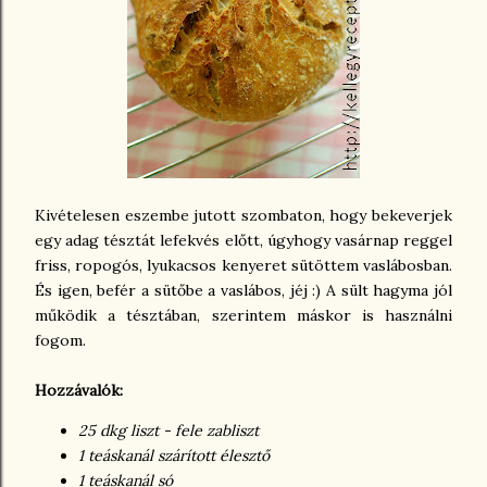
Kivételesen eszembe jutott szombaton, hogy bekeverjek
egy adag tésztát lefekvés előtt, úgyhogy vasárnap reggel
friss, ropogós, lyukacsos kenyeret sütöttem vaslábosban.
És igen, befér a sütőbe a vaslábos, jéj :) A sült hagyma jól
működik a tésztában, szerintem máskor is használni
fogom.
Hozzávalók:
25 dkg liszt - fele zabliszt
1 teáskanál szárított élesztő
1 teáskanál só