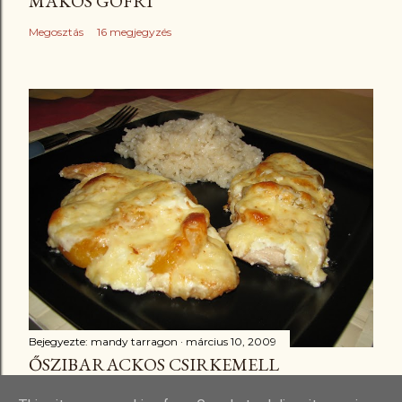
MÁKOS GOFRI
Megosztás
16 megjegyzés
Bejegyezte:
mandy tarragon
március 10, 2009
ŐSZIBARACKOS CSIRKEMELL
Megosztás
3 megjegyzés