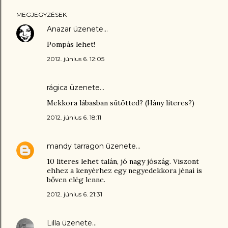
MEGJEGYZÉSEK
Anazar
üzenete…
Pompás lehet!
2012. június 6. 12:05
rágica üzenete…
Mekkora lábasban sütötted? (Hány literes?)
2012. június 6. 18:11
mandy tarragon
üzenete…
10 literes lehet talán, jó nagy jószág. Viszont
ehhez a kenyérhez egy negyedekkora jénai is
bőven elég lenne.
2012. június 6. 21:31
Lilla
üzenete…