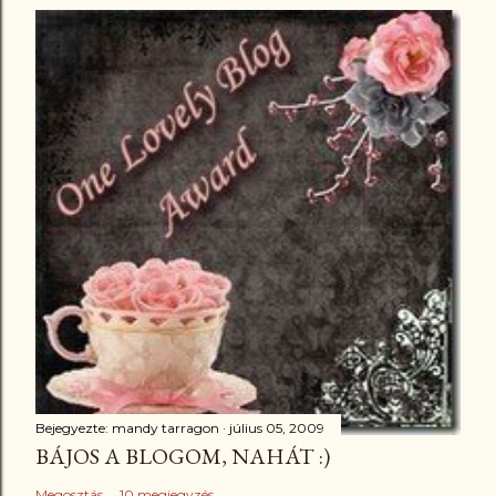
Bejegyezte:
mandy tarragon
július 05, 2009
BÁJOS A BLOGOM, NAHÁT :)
Megosztás
10 megjegyzés