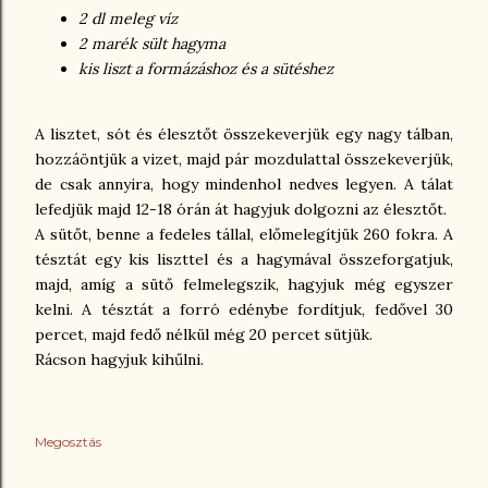
2 dl meleg víz
2 marék sült hagyma
kis liszt a formázáshoz és a sütéshez
A lisztet, sót és élesztőt összekeverjük egy nagy tálban,
hozzáöntjük a vizet, majd pár mozdulattal összekeverjük,
de csak annyira, hogy mindenhol nedves legyen. A tálat
lefedjük majd 12-18 órán át hagyjuk dolgozni az élesztőt.
A sütőt, benne a fedeles tállal, előmelegítjük 260 fokra. A
tésztát egy kis liszttel és a hagymával összeforgatjuk,
majd, amíg a sütő felmelegszik, hagyjuk még egyszer
kelni. A tésztát a forró edénybe fordítjuk, fedővel 30
percet, majd fedő nélkül még 20 percet sütjük.
Rácson hagyjuk kihűlni.
Megosztás