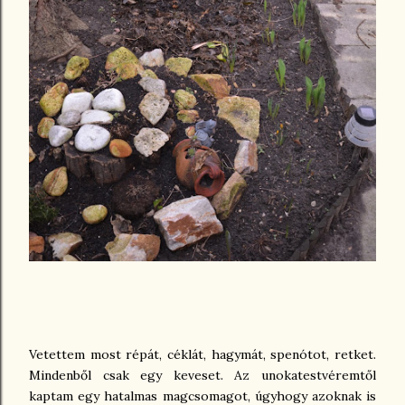
Vetettem most répát, céklát, hagymát, spenótot, retket.
Mindenből csak egy keveset. Az unokatestvéremtől
kaptam egy hatalmas magcsomagot, úgyhogy azoknak is