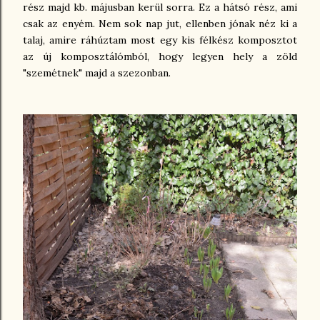
rész majd kb. májusban kerül sorra. Ez a hátsó rész, ami
csak az enyém. Nem sok nap jut, ellenben jónak néz ki a
talaj, amire ráhúztam most egy kis félkész komposztot
az új komposztálómból, hogy legyen hely a zöld
"szemétnek" majd a szezonban.