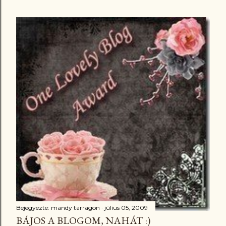
Bejegyezte:
mandy tarragon
július 05, 2009
BÁJOS A BLOGOM, NAHÁT :)