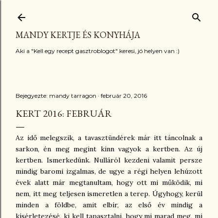
Ugrás a fő tartalomra
MANDY KERTJE ÉS KONYHÁJA
Aki a "Kell egy recept gasztroblogot" keresi, jó helyen van :)
Bejegyezte:
mandy tarragon
február 20, 2016
KERT 2016: FEBRUÁR
Az idő melegszik, a tavasztündérek már itt táncolnak a
sarkon, én meg megint kinn vagyok a kertben. Az új
kertben. Ismerkedünk. Nulláról kezdeni valamit persze
mindig baromi izgalmas, de ugye a régi helyen lehúzott
évek alatt már megtanultam, hogy ott mi működik, mi
nem, itt meg teljesen ismeretlen a terep. Úgyhogy, kerül
minden a földbe, amit elbír, az első év mindig a
kísérletezésé, ki kell tapasztalni, hogy mi marad meg, mi