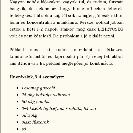
Nagyon nehéz időszakon vagyok túl, és tudom, furcsán
hangzik, de nekem az, hogy home officeban lehetek,
fellélegzés. Túl sok a zaj, túl sok az inger, jól esik itthon
lenni és koncentrálni a munkámra. Persze, sokkal jobban
estek a heti 1-2 napok, amikor még csak LEHETŐSÉG
volt és nem kötelező. De próbálom a jó oldalát nézni.
Például most ki tudok mozdulni a étkezési
komfortzónámból és kipróbálni pár új receptet abból,
ami itthon van. Ez például meglepően jó kombináció.
Hozzávalók, 3-4 személyre:
1 csomag gnocchi
25 dkg koktélparadicsom
50 dkg gomba
3-4 kisebb fej hagyma - salotta, ha van
olívaolaj
olasz fűszerek
só