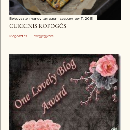
Bejegyezte:
mandy tarragon
szeptember 11, 2015
CUKKINIS ROPOGÓS
Megosztás
1 megjegyzés