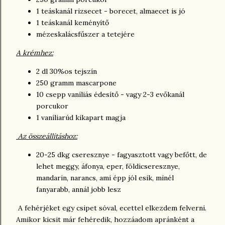
1 teáskanál rizsecet - borecet, almaecet is jó
1 teáskanál keményítő
mézeskalácsfűszer a tetejére
A krémhez:
2 dl 30%os tejszín
250 gramm mascarpone
10 csepp vaníliás édesítő - vagy 2-3 evőkanál
porcukor
1 vaníliarúd kikapart magja
Az összeállításhoz:
20-25 dkg cseresznye - fagyasztott vagy befőtt, de
lehet meggy, áfonya, eper, földicseresznye,
mandarin, narancs, ami épp jól esik, minél
fanyarabb, annál jobb lesz
A fehérjéket egy csipet sóval, ecettel elkezdem felverni.
Amikor kicsit már fehéredik, hozzáadom apránként a