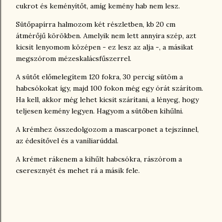
cukrot és keményítőt, amíg kemény hab nem lesz.
Sütőpapírra halmozom két részletben, kb 20 cm
átmérőjű körökben. Amelyik nem lett annyira szép, azt
kicsit lenyomom középen - ez lesz az alja -, a másikat
megszórom mézeskalácsfűszerrel.
A sütőt előmelegítem 120 fokra, 30 percig sütöm a
habcsókokat így, majd 100 fokon még egy órát szárítom.
Ha kell, akkor még lehet kicsit szárítani, a lényeg, hogy
teljesen kemény legyen. Hagyom a sütőben kihűlni.
A krémhez összedolgozom a mascarponet a tejszínnel,
az édesítővel és a vaníliarúddal.
A krémet rákenem a kihűlt habcsókra, rászórom a
cseresznyét és mehet rá a másik fele.