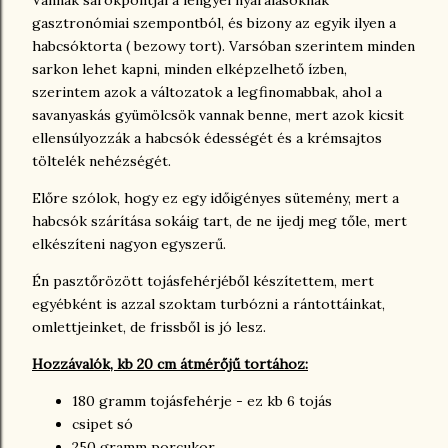
Vannak sarokpontjai a lengyel nyaralásoknak
gasztronómiai szempontból, és bizony az egyik ilyen a
habcsóktorta ( bezowy tort). Varsóban szerintem minden
sarkon lehet kapni, minden elképzelhető ízben,
szerintem azok a változatok a legfinomabbak, ahol a
savanyaskás gyümölcsök vannak benne, mert azok kicsit
ellensúlyozzák a habcsók édességét és a krémsajtos
töltelék nehézségét.
Előre szólok, hogy ez egy időigényes sütemény, mert a
habcsók szárítása sokáig tart, de ne ijedj meg tőle, mert
elkészíteni nagyon egyszerű.
Én pasztőrözött tojásfehérjéből készítettem, mert
egyébként is azzal szoktam turbózni a rántottáinkat,
omlettjeinket, de frissből is jó lesz.
Hozzávalók, kb 20 cm átmérőjű tortához:
180 gramm tojásfehérje - ez kb 6 tojás
csipet só
250 gramm porcukor