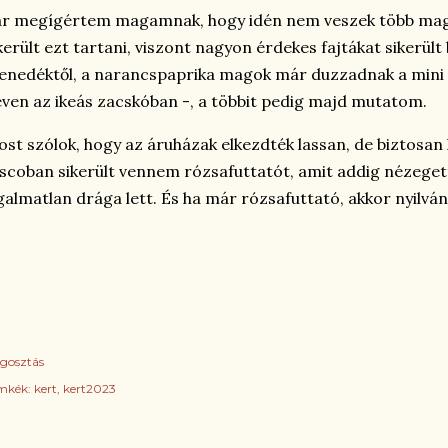
ár megígértem magamnak, hogy idén nem veszek több ma
került ezt tartani, viszont nagyon érdekes fajtákat sikerü
nedéktől, a narancspaprika magok már duzzadnak a mini 
ven az ikeás zacskóban -, a többit pedig majd mutatom.
st szólok, hogy az áruházak elkezdték lassan, de biztosan k
scoban sikerült vennem rózsafuttatót, amit addig nézege
galmatlan drága lett. És ha már rózsafuttató, akkor nyilvá
gosztás
mkék:
kert
kert2023