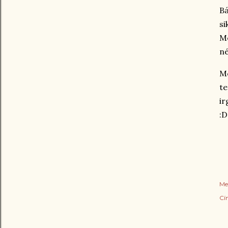
B
si
Me
né
Mo
te
ir
:D
Me
Cí