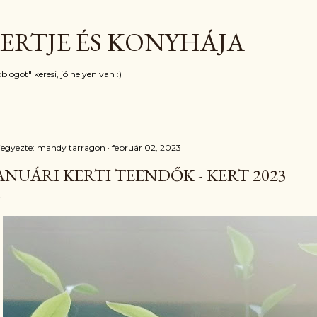
Ugrás a fő tartalomra
ERTJE ÉS KONYHÁJA
blogot" keresi, jó helyen van :)
jegyezte:
mandy tarragon
február 02, 2023
ANUÁRI KERTI TEENDŐK - KERT 2023