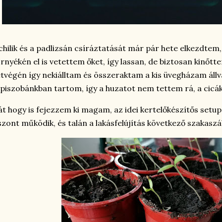
chilik és a padlizsán csíráztatását már pár hete elkezdtem,
rnyékén el is vetettem őket, így lassan, de biztosan kinőtt
tvégén így nekiálltam és összeraktam a kis üvegházam állv
piszobánkban tartom, így a huzatot nem tettem rá, a cicá
t hogy is fejezzem ki magam, az idei kertelőkészítős setu
szont működik, és talán a lakásfelújítás következő szakas