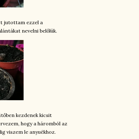
st jutottam ezzel a
lántákat nevelni belőlük.
űtőben kezdenek kicsit
 tervezem, hogy a háromból az
dig viszem le anyuékhoz.