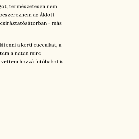
got, természetesen nem
lt beszereznem az Áldott
csíráztatósátorban - más
itenni a kerti cuccaikat, a
ttem a neten mire
n vettem hozzá futóbabot is