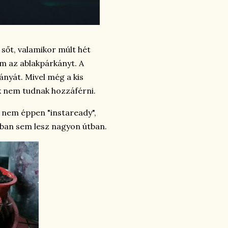
 sőt, valamikor múlt hét
em az ablakpárkányt. A
ányát. Mivel még a kis
k nem tudnak hozzáférni.
p nem éppen "instaready",
zában sem lesz nagyon útban.