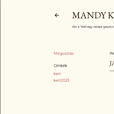
MANDY K
Aki a "Kell egy recept gasztro
Megosztás
Be
J
Címkék
kert
kert2023