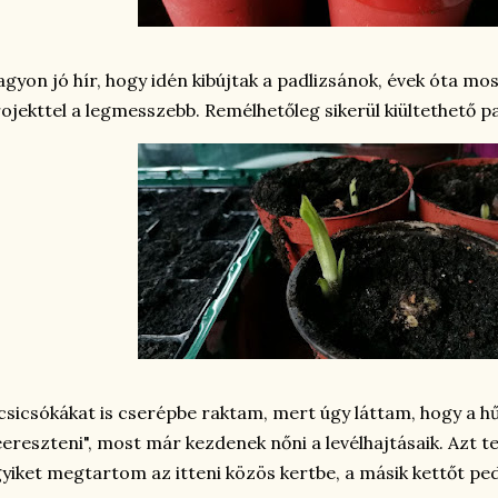
gyon jó hír, hogy idén kibújtak a padlizsánok, évek óta mo
ojekttel a legmesszebb. Remélhetőleg sikerül kiültethető pa
csicsókákat is cserépbe raktam, mert úgy láttam, hogy a h
eereszteni", most már kezdenek nőni a levélhajtásaik. Azt
yiket megtartom az itteni közös kertbe, a másik kettőt pe