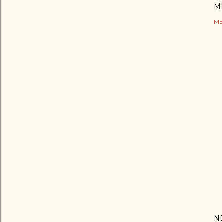
M
ME
N