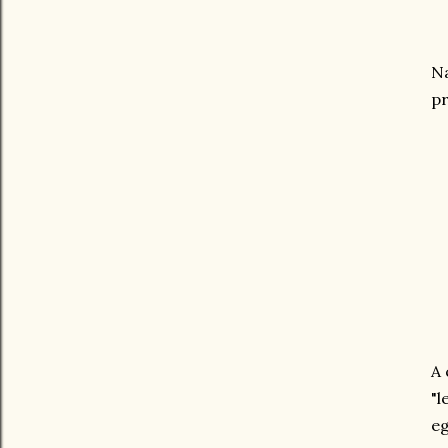
Na
pr
A 
"l
eg