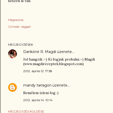
készen is van.
Megosztás
Címkék:
reggeli
MEGJEGYZÉSEK
Dankóné R. Magdi
üzenete…
Jol hangzik :-) Ki fogjuk probalni.:-) Magdi
(www.magdireceptek.blogspot.com)
2012. április 12. 17:58
mandy tarragon
üzenete…
Remélem ízleni fog :)
2012. április 14. 10:14
MEGJEGYZÉS KÜLDÉSE