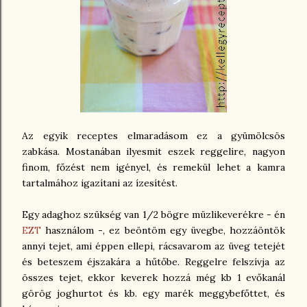
Az egyik receptes elmaradásom ez a gyümölcsös
zabkása. Mostanában ilyesmit eszek reggelire, nagyon
finom, főzést nem igényel, és remekül lehet a kamra
tartalmához igazítani az ízesítést.
Egy adaghoz szükség van 1/2 bögre müzlikeverékre - én
EZT
használom -, ez beöntöm egy üvegbe, hozzáöntök
annyi tejet, ami éppen ellepi, rácsavarom az üveg tetejét
és beteszem éjszakára a hűtőbe. Reggelre felszívja az
összes tejet, ekkor keverek hozzá még kb 1 evőkanál
görög joghurtot és kb. egy marék meggybefőttet, és