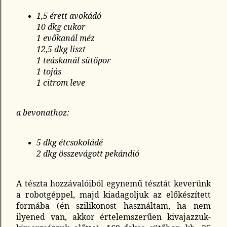
1,5 érett avokádó
10 dkg cukor
1 evőkanál méz
12,5 dkg liszt
1 teáskanál sütőpor
1 tojás
1 citrom leve
a bevonathoz:
5 dkg étcsokoládé
2 dkg összevágott pekándió
A tészta hozzávalóiból egynemű tésztát keverünk
a robotgéppel, majd kiadagoljuk az előkészített
formába (én szilikonost használtam, ha nem
ilyened van, akkor értelem
szerűen kivaj
azzuk-