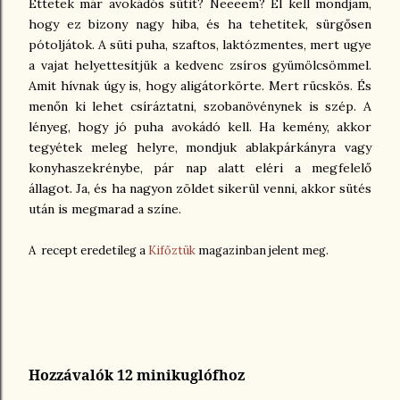
Ettetek már avokádós sütit? Neeeem? El kell mondjam,
hogy ez bizony nagy hiba, és ha tehetitek, sürgősen
pótoljátok. A süti puha, szaftos, laktózmentes, mert ugye
a vajat helyettesítjük a kedvenc zsíros gyümölcsömmel.
Amit hívnak úgy is, hogy aligátorkörte. Mert rücskös. És
menőn ki lehet csíráztatni, szobanövénynek is szép. A
lényeg, hogy jó puha avokádó kell. Ha kemény, akkor
tegyétek meleg helyre, mondjuk ablakpárkányra vagy
konyhaszekrénybe, pár nap alatt eléri a megfelelő
állagot. Ja, és ha nagyon zöldet sikerül venni, akkor sütés
után is megmarad a színe.
A recept eredetileg a
Kifőztük
magazinban jelent meg.
Hozzávalók 12 minikuglófhoz