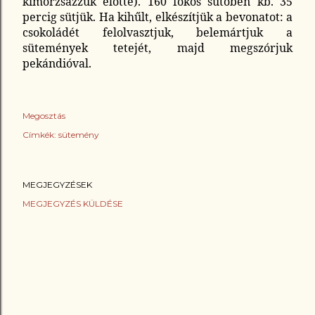
kimorzsázzuk előtte)
. 160 fokos sütőben kb. 35
percig sütjük. Ha kihűlt, elkészítjük a bevonatot: a
csokoládét felolvasztjuk, belemártjuk a
sütemények tetejét, majd megszórjuk
pekándióval.
Megosztás
Címkék:
sütemény
MEGJEGYZÉSEK
MEGJEGYZÉS KÜLDÉSE