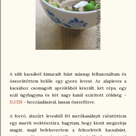
A sült kacsából kimaradt húst másnap felhasználtam és
összeütöttem belőle egy gyors levest. Az alapleves a
kacsához csomagolt aprólékból készült, két répa, egy
szál úgyhagyma és két nagy kanál szárított zöldség -
ILYEN
- hozzáadásával, lassan összefőzve.
A forró, átszűrt levesből fél merőkanálnyit ráöntöttem
egy marék woktésztára, hagytam, hogy kicsit megszívja
magát, majd belekevertem a felszeletelt kacsahúst,