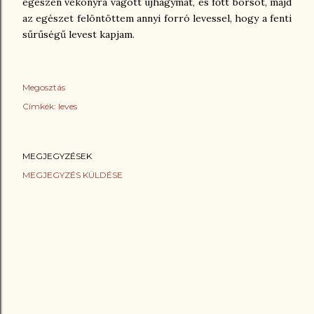
egészen vékonyra vágott újhagymát, és főtt borsót, majd
az egészet felöntöttem annyi forró levessel, hogy a fenti
sűrűségű levest kapjam.
Megosztás
Címkék:
leves
MEGJEGYZÉSEK
MEGJEGYZÉS KÜLDÉSE