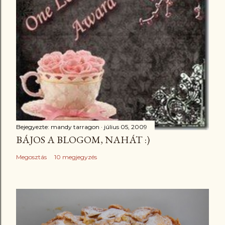
Bejegyezte:
mandy tarragon
július 05, 2009
BÁJOS A BLOGOM, NAHÁT :)
Megosztás
10 megjegyzés