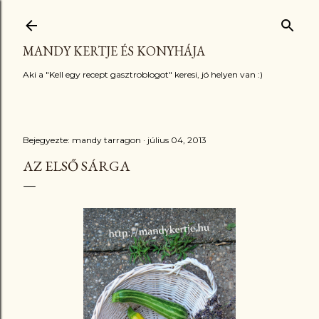
Ugrás a fő tartalomra
MANDY KERTJE ÉS KONYHÁJA
Aki a "Kell egy recept gasztroblogot" keresi, jó helyen van :)
Bejegyezte:
mandy tarragon
július 04, 2013
AZ ELSŐ SÁRGA