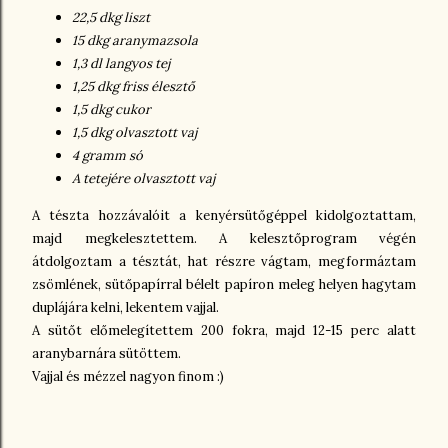
22,5 dkg liszt
15 dkg aranymazsola
1,3 dl langyos tej
1,25 dkg friss élesztő
1,5 dkg cukor
1,5
dkg olvasztott vaj
4 gramm só
A tetejére olvasztott vaj
A tészta hozzávalóit a kenyérsütőgéppel kidolgoztattam,
majd megkelesztettem. A kelesztőprogram végén
átdolgoztam a tésztát, hat részre vágtam, megformáztam
zsömlének, sütőpapírral bélelt papíron meleg helyen hagytam
duplájára kelni, lekentem vajjal.
A sütőt előmelegítettem 200 fokra, majd 12-15 perc alatt
aranybarnára sütöttem.
Vajjal és mézzel nagyon finom :)