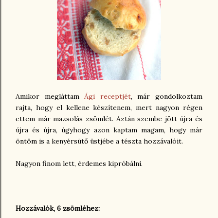
Amikor megláttam
Ági receptjét
, már gondolkoztam
rajta, hogy el kellene készítenem, mert nagyon régen
ettem már mazsolás zsömlét. Aztán szembe jött újra és
újra és újra, úgyhogy azon kaptam magam, hogy már
öntöm is a kenyérsütő üstjébe a tészta hozzávalóit.
Nagyon finom lett, érdemes kipróbálni.
Hozzávalók, 6 zsömléhez: