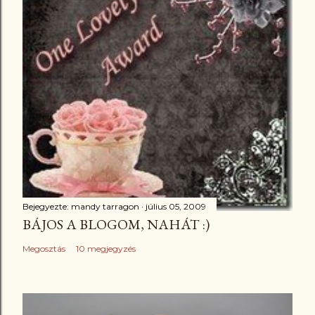
Bejegyezte:
mandy tarragon
július 05, 2009
BÁJOS A BLOGOM, NAHÁT :)
Megosztás
10 megjegyzés