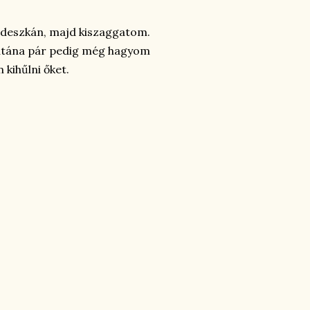
t deszkán, majd kiszaggatom.
, utána pár pedig még hagyom
 kihűlni őket.