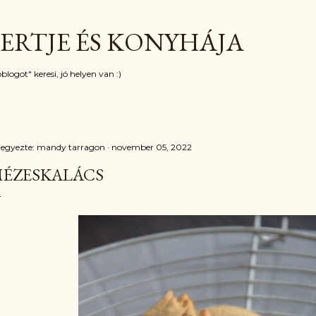
Ugrás a fő tartalomra
ERTJE ÉS KONYHÁJA
blogot" keresi, jó helyen van :)
jegyezte:
mandy tarragon
november 05, 2022
ÉZESKALÁCS