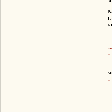
át
Pá
18
a 
Me
Cí
M
ME