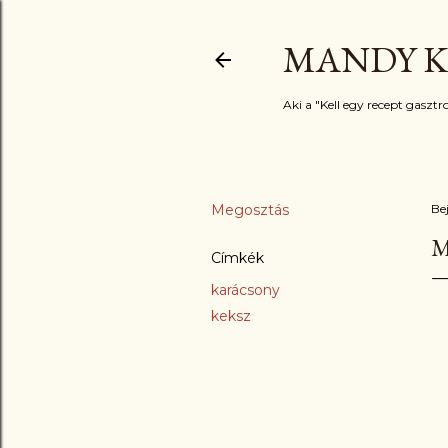
MANDY K
Aki a "Kell egy recept gasztro
Megosztás
Be
M
Címkék
karácsony
keksz