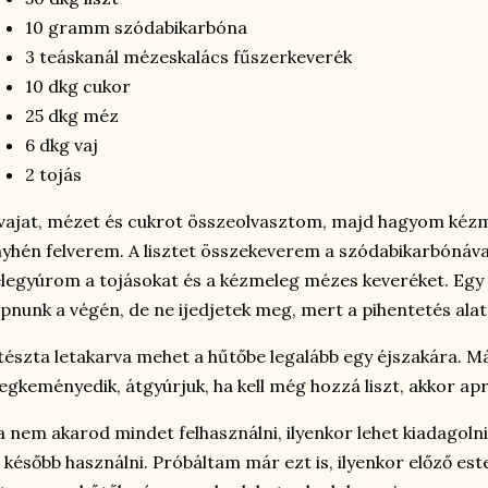
10 gramm szódabikarbóna
3 teáskanál mézeskalács fűszerkeverék
10 dkg cukor
25 dkg méz
6 dkg vaj
2 tojás
vajat, mézet és cukrot összeolvasztom, majd hagyom kézme
yhén felverem. A lisztet összekeverem a szódabikarbónáva
legyúrom a tojásokat és a kézmeleg mézes keveréket. Egy e
pnunk a végén, de ne ijedjetek meg, mert a pihentetés ala
tészta letakarva mehet a hűtőbe legalább egy éjszakára. 
gkeményedik, átgyúrjuk, ha kell még hozzá liszt, akkor ap
 nem akarod mindet felhasználni, ilyenkor lehet kiadagoln
 később használni. Próbáltam már ezt is, ilyenkor előző est