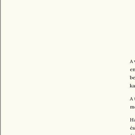
A 
en
be
ka
A 
me
Ha
és