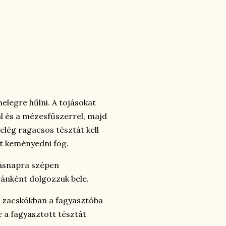
legre hűlni. A tojásokat
l és a mézesfűszerrel, majd
lég ragacsos tésztát kell
tt keményedni fog.
Másnapra szépen
ránként dolgozzuk bele.
i zacskókban a fagyasztóba
e a fagyasztott tésztát