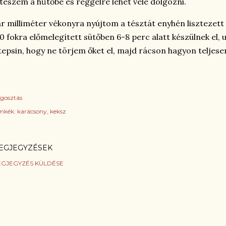
teszem a hűtőbe és reggelre lehet vele dolgozni.
r milliméter vékonyra nyújtom a tésztát enyhén lisztezet
0 fokra előmelegített sütőben 6-8 perc alatt készülnek el
tepsin, hogy ne törjem őket el, majd rácson hagyon teljesen
gosztás
mkék:
karácsony
keksz
EGJEGYZÉSEK
GJEGYZÉS KÜLDÉSE