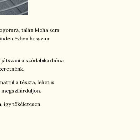
 blogomra, talán Moha sem
 minden évben hosszan
 játszani a szódabikarbóna
zeretnénk.
ttul a tészta, lehet is
y megszilárduljon.
, így tökéletesen