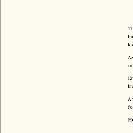
11
ha
ka
Az
me
Én
ki
A 
fo
Ho