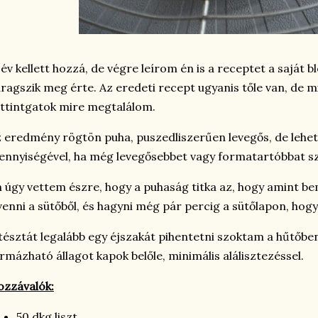
 év kellett hozzá, de végre leírom én is a receptet a saját
ragszik meg érte. Az eredeti recept ugyanis tőle van, de
ttintgatok mire megtalálom.
 eredmény rögtön puha, puszedliszerűen levegős, de lehet
nnyiségével, ha még levegősebbet vagy formatartóbbat s
 úgy vettem észre, hogy a puhaság titka az, hogy amint bema
venni a sütőből, és hagyni még pár percig a sütőlapon, hog
tésztát legalább egy éjszakát pihentetni szoktam a hűtőben
rmázható állagot kapok belőle, minimális alálisztezéssel.
zzávalók:
50 dkg liszt