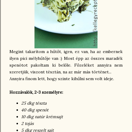
Megint takarítom a hűtőt, igen, ez van, ha az embernek
ilyen pici mélyhűtője van :) Most épp az összes maradék
spenótot pakoltam ki belőle. Főzeléket annyira nem
szeretjük, viszont tésztán, na az már más történet...
Annyira finom lett, hogy szinte kihűlni sem volt ideje.
Hozzávalók, 2-3 személyre:
25 dkg tészta
40 dkg spenót
10 dkg natúr krémsajt
2 tojás
5 dkg reszelt sajt