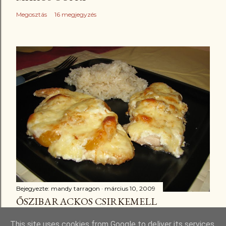
Megosztás
16 megjegyzés
Bejegyezte:
mandy tarragon
március 10, 2009
ŐSZIBARACKOS CSIRKEMELL
Megosztás
3 megjegyzés
This site uses cookies from Google to deliver its services