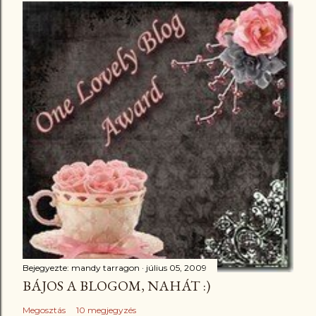
Bejegyezte:
mandy tarragon
július 05, 2009
BÁJOS A BLOGOM, NAHÁT :)
Megosztás
10 megjegyzés