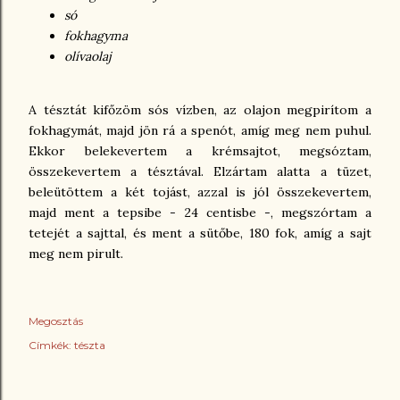
só
fokhagyma
olívaolaj
A tésztát kifőzöm sós vízben, az olajon megpirítom a
fokhagymát, majd jön rá a spenót, amíg meg nem puhul.
Ekkor belekevertem a krémsajtot, megsóztam,
összekevertem a tésztával. Elzártam alatta a tüzet,
beleütöttem a két tojást, azzal is jól összekevertem,
majd ment a tepsibe - 24 centisbe -, megszórtam a
tetejét a sajttal, és ment a sütőbe, 180 fok, amíg a sajt
meg nem pirult.
Megosztás
Címkék:
tészta