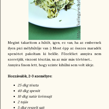
Megint takarítom a hűtőt, igen, ez van, ha az embernek
ilyen pici mélyhűtője van :) Most épp az összes maradék
spenótot pakoltam ki belőle. Főzeléket annyira nem
szeretjük, viszont tésztán, na az már más történet...
Annyira finom lett, hogy szinte kihűlni sem volt ideje.
Hozzávalók, 2-3 személyre:
25 dkg tészta
40 dkg spenót
10 dkg natúr krémsajt
2 tojás
5 dkg reszelt sajt