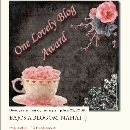
Bejegyezte:
mandy tarragon
július 05, 2009
BÁJOS A BLOGOM, NAHÁT :)
Megosztás
10 megjegyzés