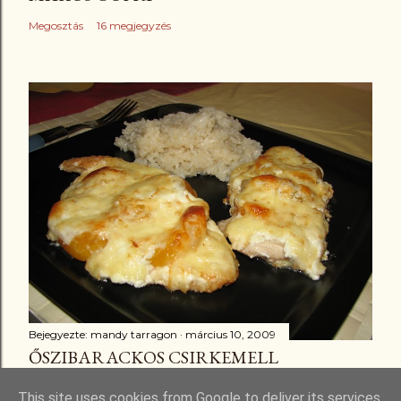
Megosztás
16 megjegyzés
Bejegyezte:
mandy tarragon
március 10, 2009
ŐSZIBARACKOS CSIRKEMELL
Megosztás
3 megjegyzés
This site uses cookies from Google to deliver its services