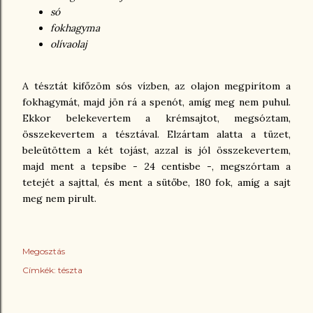
só
fokhagyma
olívaolaj
A tésztát kifőzöm sós vízben, az olajon megpirítom a
fokhagymát, majd jön rá a spenót, amíg meg nem puhul.
Ekkor belekevertem a krémsajtot, megsóztam,
összekevertem a tésztával. Elzártam alatta a tüzet,
beleütöttem a két tojást, azzal is jól összekevertem,
majd ment a tepsibe - 24 centisbe -, megszórtam a
tetejét a sajttal, és ment a sütőbe, 180 fok, amíg a sajt
meg nem pirult.
Megosztás
Címkék:
tészta