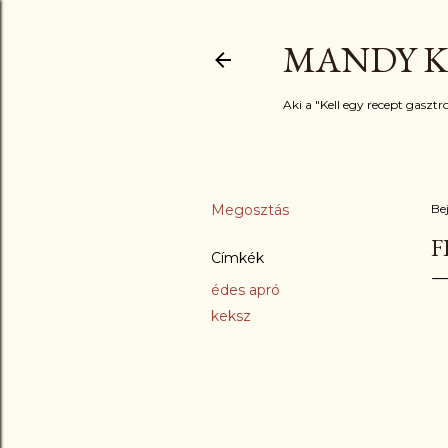
MANDY K
Aki a "Kell egy recept gasztro
Megosztás
Be
F
Címkék
édes apró
keksz