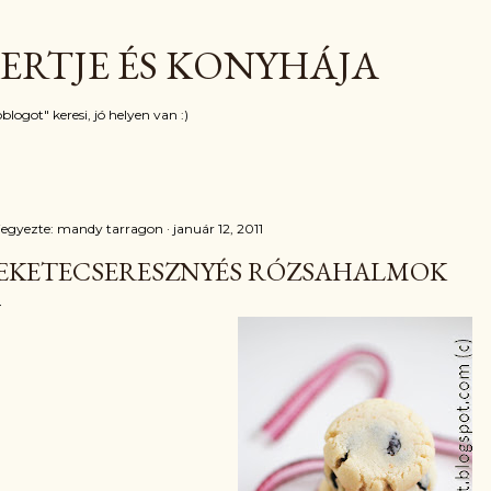
Ugrás a fő tartalomra
ERTJE ÉS KONYHÁJA
blogot" keresi, jó helyen van :)
jegyezte:
mandy tarragon
január 12, 2011
EKETECSERESZNYÉS RÓZSAHALMOK