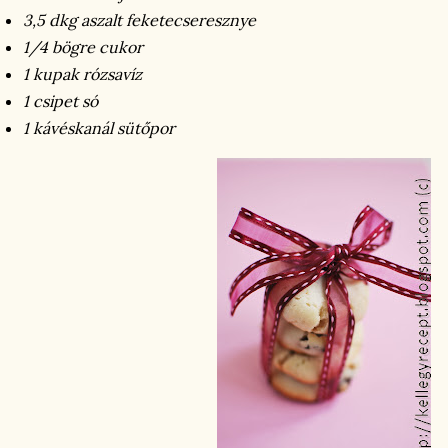
3,5 dkg aszalt feketecseresznye
1/4 bögre cukor
1 kupak rózsavíz
1 csipet só
1 kávéskanál sütőpor