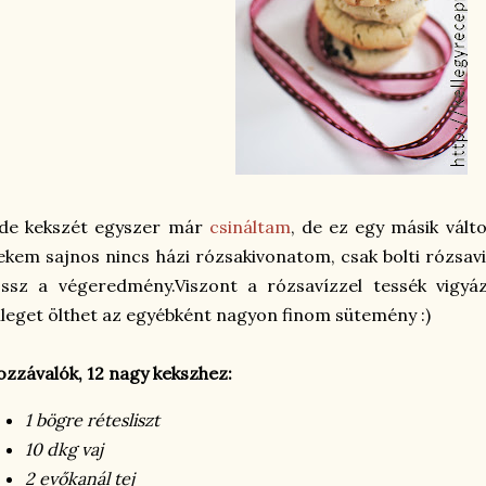
ade kekszét egyszer már
csináltam
, de ez egy másik vált
kem sajnos nincs házi rózsakivonatom, csak bolti rózsav
ossz a végeredmény.Viszont a rózsavízzel tessék vigy
lleget ölthet az egyébként nagyon finom sütemény :)
zzávalók, 12 nagy kekszhez:
1 bögre rétesliszt
10 dkg vaj
2 evőkanál tej