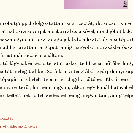
 robotgéppel dolgoztattam ki a tésztát, de kézzel is ny
jat habosra keverjük a cukorral és a sóval, majd jöhet bele 
ssza egynemű lesz, adagoljuk bele a lisztet és a sütőpor
 addig járattam a gépet, amíg nagyobb morzsákba össze
úrást már kézzel csináltam.
 túl lágynak érzed a tésztát, akkor tedd kicsit hűtőbe, hogy
sütőt melegítsd be 180 fokra, a tésztából gyúrj diónyi ku
tőpapírral kibélelt tepsin, és dugd a sütőbe. Kb. 5 per
nnyire terül, ha nem nagyon, akkor egy kanál hátával el
rc kellett neki, a felszedésnél pedig megvártam, amíg telje
gosztás
mkék:
édes apró
keksz