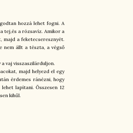
ugodtan hozzá lehet fogni. A
a tej,és a rózsavíz. Amikor a
t, majd a feketecseresznyét.
 nem állt a tészta, a végső
 a vaj visszaszilárduljon.
pacokat, majd helyezd el egy
c után érdemes ránézni, hogy
 lehet lapítani. Összesen 12
sen kihűl.