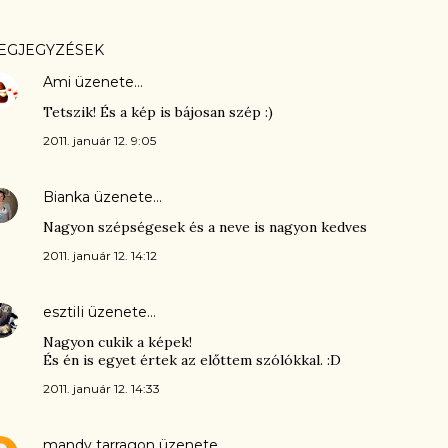
EGJEGYZÉSEK
Ami
üzenete…
Tetszik! És a kép is bájosan szép :)
2011. január 12. 9:05
Bianka
üzenete…
Nagyon szépségesek és a neve is nagyon kedves
2011. január 12. 14:12
esztiIi
üzenete…
Nagyon cukik a képek!
És én is egyet értek az előttem szólókkal. :D
2011. január 12. 14:33
mandy tarragon
üzenete…