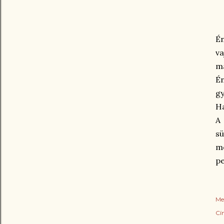
Én
va
ma
Én
gy
Ha
A 
sü
me
pe
Me
Cí