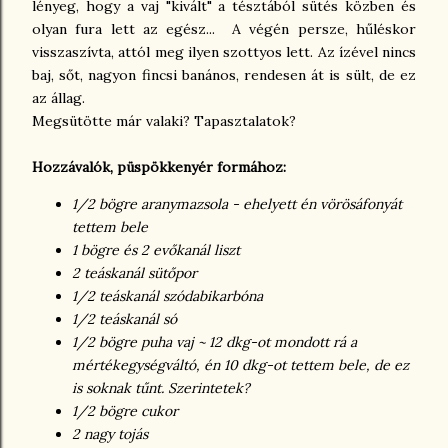
lényeg, hogy a vaj "kivált" a tésztából sütés közben és
olyan fura lett az egész... A végén persze, hűléskor
visszaszívta, attól meg ilyen szottyos lett. Az ízével nincs
baj, sőt, nagyon fincsi banános, rendesen át is sült, de ez
az állag.
Megsütötte már valaki? Tapasztalatok?
Hozzávalók, püspökkenyér formához:
1/2 bögre aranymazsola - ehelyett én vörösáfonyát
tettem bele
1 bögre és 2 evőkanál liszt
2 teáskanál sütőpor
1/2 teáskanál szódabikarbóna
1/2 teáskanál só
1/2 bögre puha vaj ~ 12 dkg-ot mondott rá a
mértékegységváltó, én 10 dkg-ot tettem bele, de ez
is soknak tűnt. Szerintetek?
1/2 bögre cukor
2 nagy tojás