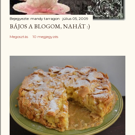
Bejegyezte:
mandy tarragon
július 05, 2009
BÁJOS A BLOGOM, NAHÁT :)
Megosztás
10 megjegyzés