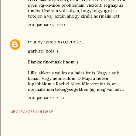
ilyen vaj-kiválós problémám. viszont! tegnap az
omlós tésztám volt olyan, hogy bugyogott a
tetején a vaj, aztán ahogy kihűlt normális lett.
2011. január 30. 15:30
mandy tarragon
üzenete…
garlutti: hola :)
Bianka: finomnak finom :)
Lilla: akkor a vaj lesz a ludas itt is. Vagy a sok
banán. Vagy nem tudom :D Majd a héten
kipróbálom a Rachel Allen féle verziót is, az
normális mértékegységekben (is) meg van adva.
2011. január 30. 19:18
MEGJEGYZÉS KÜLDÉSE