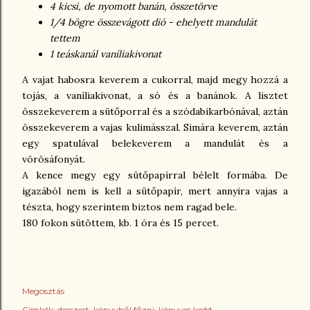
4 kicsi, de nyomott banán, összetörve
1/4 bögre összevágott dió - ehelyett mandulát
tettem
1 teáskanál vaníliakivonat
A vajat habosra keverem a cukorral, majd megy hozzá a
tojás, a vaníliakivonat, a só és a banánok. A lisztet
összekeverem a sütőporral és a szódabikarbónával, aztán
összekeverem a vajas kulimásszal. Simára keverem, aztán
egy spatulával belekeverem a mandulát és a
vörösáfonyát.
A kence megy egy sütőpapírral bélelt formába. De
igazából nem is kell a sütőpapír, mert annyira vajas a
tészta, hogy szerintem biztos nem ragad bele.
180 fokon sütöttem, kb. 1 óra és 15 percet.
Megosztás
Címkék:
desszert
könyvből főzni
könyves kedd