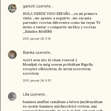
garlutti
üzenete…
HOLA DESDE VIGO ESPAÑA ....es mi primera
visita ...me apunto a seguirte ..me encanta
parender recetas diferentes como las tuyas .Te
invito a visitar y compartir mi bloy y recetas
,,,Saludos MARIMI
2011. január 26. 9:13
Bianka
üzenete…
Azért nem néz ki olyan rosszul :)
Mondjuk én még sosem próbáltam Nigella
receptet elkészíteni, de nézni szerettem,
szeretem
2011. január 26. 9:37
Lilla
üzenete…
banános muffint csináltam a héten (mellényúltam
és csokis-banános műzliszeletet vettem, ami
rossznak bizonyult), és az is jó lett, ott sem volt