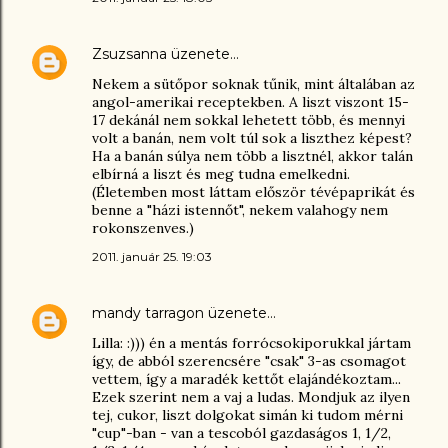
Zsuzsanna
üzenete…
Nekem a sütőpor soknak tűnik, mint általában az
angol-amerikai receptekben. A liszt viszont 15-
17 dekánál nem sokkal lehetett több, és mennyi
volt a banán, nem volt túl sok a liszthez képest?
Ha a banán súlya nem több a lisztnél, akkor talán
elbírná a liszt és meg tudna emelkedni.
(Életemben most láttam először tévépaprikát és
benne a "házi istennőt", nekem valahogy nem
rokonszenves.)
2011. január 25. 19:03
mandy tarragon
üzenete…
Lilla: :))) én a mentás forrócsokiporukkal jártam
így, de abból szerencsére "csak" 3-as csomagot
vettem, így a maradék kettőt elajándékoztam...
Ezek szerint nem a vaj a ludas. Mondjuk az ilyen
tej, cukor, liszt dolgokat simán ki tudom mérni
"cup"-ban - van a tescoból gazdaságos 1, 1/2,