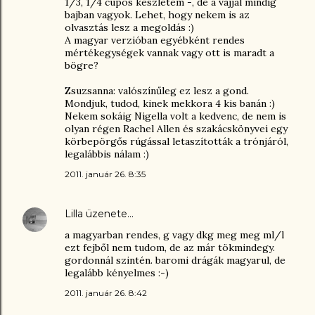
1/3, 1/4 cupos készletem -, de a vajjal mindig
bajban vagyok. Lehet, hogy nekem is az
olvasztás lesz a megoldás :)
A magyar verzióban egyébként rendes
mértékegységek vannak vagy ott is maradt a
bögre?
Zsuzsanna: valószínűleg ez lesz a gond.
Mondjuk, tudod, kinek mekkora 4 kis banán :)
Nekem sokáig Nigella volt a kedvenc, de nem is
olyan régen Rachel Allen és szakácskönyvei egy
körbepörgős rúgással letaszították a trónjáról,
legalábbis nálam :)
2011. január 26. 8:35
Lilla
üzenete…
a magyarban rendes, g vagy dkg meg meg ml/l
ezt fejből nem tudom, de az már tökmindegy.
gordonnál szintén. baromi drágák magyarul, de
legalább kényelmes :-)
2011. január 26. 8:42