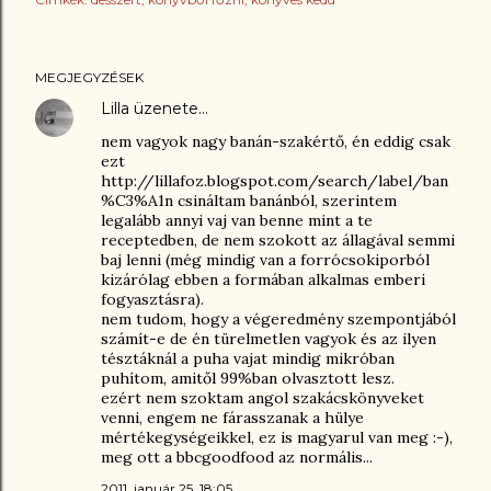
MEGJEGYZÉSEK
Lilla
üzenete…
nem vagyok nagy banán-szakértő, én eddig csak
ezt
http://lillafoz.blogspot.com/search/label/ban
%C3%A1n csináltam banánból, szerintem
legalább annyi vaj van benne mint a te
receptedben, de nem szokott az állagával semmi
baj lenni (még mindig van a forrócsokiporból
kizárólag ebben a formában alkalmas emberi
fogyasztásra).
nem tudom, hogy a végeredmény szempontjából
számít-e de én türelmetlen vagyok és az ilyen
tésztáknál a puha vajat mindig mikróban
puhítom, amitől 99%ban olvasztott lesz.
ezért nem szoktam angol szakácskönyveket
venni, engem ne fárasszanak a hülye
mértékegységeikkel, ez is magyarul van meg :-),
meg ott a bbcgoodfood az normális...
2011. január 25. 18:05