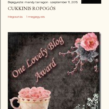
Bejegyezte:
mandy tarragon
szeptember 11, 2015
CUKKINIS ROPOGÓS
Megosztás
1 megjegyzés