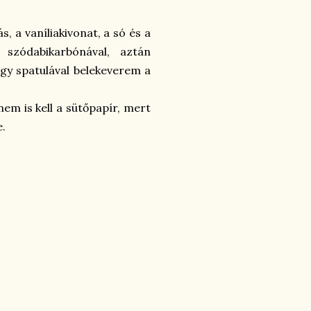
, a vaníliakivonat, a só és a
szódabikarbónával, aztán
gy spatulával belekeverem a
em is kell a sütőpapír, mert
e.