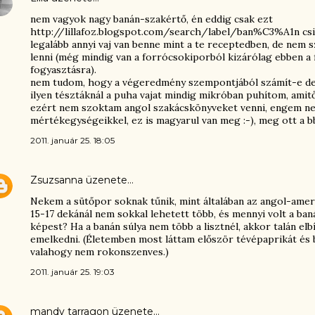
nem vagyok nagy banán-szakértő, én eddig csak ezt
http://lillafoz.blogspot.com/search/label/ban%C3%A1n csi
legalább annyi vaj van benne mint a te receptedben, de nem s
lenni (még mindig van a forrócsokiporból kizárólag ebben a
fogyasztásra).
nem tudom, hogy a végeredmény szempontjából számít-e de 
ilyen tésztáknál a puha vajat mindig mikróban puhítom, amit
ezért nem szoktam angol szakácskönyveket venni, engem ne 
mértékegységeikkel, ez is magyarul van meg :-), meg ott a b
2011. január 25. 18:05
Zsuzsanna
üzenete…
Nekem a sütőpor soknak tűnik, mint általában az angol-ameri
15-17 dekánál nem sokkal lehetett több, és mennyi volt a baná
képest? Ha a banán súlya nem több a lisztnél, akkor talán elb
emelkedni. (Életemben most láttam először tévépaprikát és b
valahogy nem rokonszenves.)
2011. január 25. 19:03
mandy tarragon
üzenete…