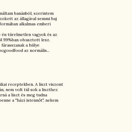
náltam banánból, szerintem
zokott az állagával semmi baj
 formában alkalmas emberi
én türelmetlen vagyok és az
ől 99%ban olvasztott lesz.
fárasszanak a hülye
bcgoodfood az normális...
kai receptekben. A liszt viszont
n, nem volt túl sok a liszthez
írná a liszt és meg tudna
enne a "házi istennőt", nekem