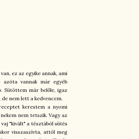
van, ez az egyike annak, ami
- azóta vannak már egyéb
ó. Sütöttem már belőle, igaz
, de nem lett a kedvencem.
 receptet kerestem a nyomi
y nekem nem tetszik. Vagy az
aj "kivált" a tésztából sütés
skor visszaszívta, attól meg