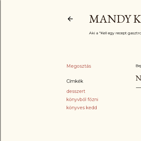
MANDY K
Aki a "Kell egy recept gasztro
Megosztás
Be
N
Címkék
desszert
könyvből főzni
könyves kedd