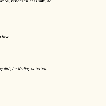
nános, rendesen át is sült, de
m bele
gváltó, én 10 dkg-ot tettem