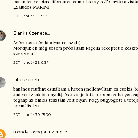
parender recetas diferentes como las tuyas .Te invito a visit
,,,Saludos MARIMI
2011. január 26. 9:13
Bianka
üzenete…
Azért nem néz ki olyan rosszul :)
Mondjuk én még sosem próbáltam Nigella receptet elkészíte
szeretem
2011. január 26. 9:37
Lilla
üzenete…
banános muffint csináltam a héten (mellényúltam és csokis-b
ami rossznak bizonyult), és az is jó lett, ott sem volt ilyen 
tegnap az omlós tésztám volt olyan, hogy bugyogott a tetejé
normális lett.
2011. január 30. 15:30
mandy tarragon
üzenete…