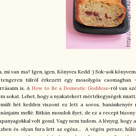
, mi van ma? Igen, igen, Könyves Kedd :) Sok-sok könyvem 
 tengeren túlról érkezett egy mosolygós csomagban 
rrásaim is. A
How to Be a Domestic Goddess
-ról van sz
m sokat. Lehet, hogy a nyakatekert mértékegységek miatt
 múlt hét kedden viszont ez lett a soros, banánkenyér
nánjaim mellé. Ritkán mondok ilyet, de ez a recept bizon
apanyagokkal volt gond. Vagy nem tudom. A lényeg, hogy a v
zben és olyan fura lett az egész... A végén persze, hűlé