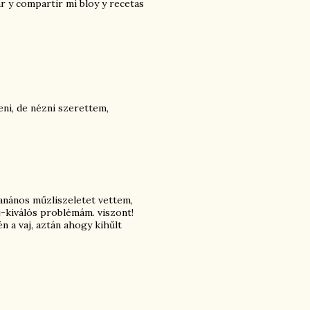
ar y compartir mi bloy y recetas
ni, de nézni szerettem,
anános műzliszeletet vettem,
vaj-kiválós problémám. viszont!
n a vaj, aztán ahogy kihűlt