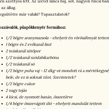
yen szottyos lett. Az ízével nincs baj, sőt, nagyon fincsi ba
 az állag.
gsütötte már valaki? Tapasztalatok?
zzávalók, püspökkenyér formához:
1/2 bögre aranymazsola - ehelyett én vörösáfonyát tette
1 bögre és 2 evőkanál liszt
2 teáskanál sütőpor
1/2 teáskanál szódabikarbóna
1/2 teáskanál só
1/2 bögre puha vaj ~ 12 dkg-ot mondott rá a mértékegysé
bele, de ez is soknak tűnt. Szerintetek?
1/2 bögre cukor
2 nagy tojás
4 kicsi, de nyomott banán, összetörve
1/4 bögre összevágott dió - ehelyett mandulát tettem