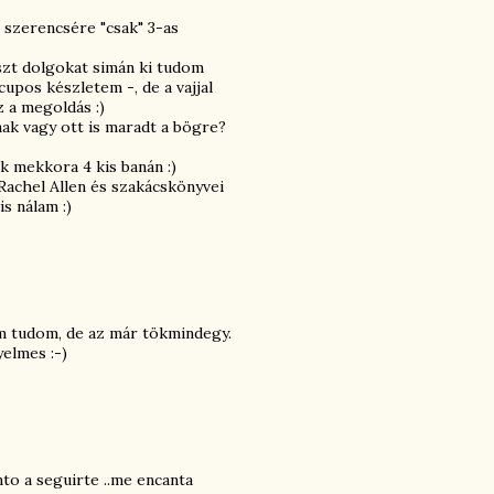
l szerencsére "csak" 3-as
liszt dolgokat simán ki tudom
cupos készletem -, de a vajjal
z a megoldás :)
k vagy ott is maradt a bögre?
k mekkora 4 kis banán :)
Rachel Allen és szakácskönyvei
s nálam :)
m tudom, de az már tökmindegy.
elmes :-)
to a seguirte ..me encanta