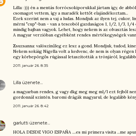
Lilla: :))) én a mentás forrócsokiporukkal jártam így, de abbó
csomagot vettem, így a maradék kettőt elajándékoztam...
Ezek szerint nem a vaj a ludas. Mondjuk az ilyen tej, cukor, 
mérni "cup"-ban - van a tescoból gazdaságos 1, 1/2, 1/3, 1/4 
mindig bajban vagyok. Lehet, hogy nekem is az olvasztás les
A magyar verzióban egyébként rendes mértékegységek vanna
Zsuzsanna: valószínűleg ez lesz a gond. Mondjuk, tudod, kine
Nekem sokáig Nigella volt a kedvenc, de nem is olyan régen 
egy körbepörgős rúgással letaszították a trónjáról, legalábbi
2011. január 26. 8:35
Lilla
üzenete…
a magyarban rendes, g vagy dkg meg meg ml/l ezt fejből ne
gordonnál szintén. baromi drágák magyarul, de legalább kény
2011. január 26. 8:42
garlutti
üzenete…
HOLA DESDE VIGO ESPAÑA ....es mi primera visita ...me apun