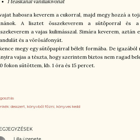
1 teáskanál vaníliakivonat
vajat habosra keverem a cukorral, majd megy hozzá a tojás
anánok. A lisztet összekeverem a sütőporral és a 
szekeverem a vajas kulimásszal. Simára keverem, aztán e
ndulát és a vörösáfonyát.
kence megy egy sütőpapírral bélelt formába. De igazából n
nyira vajas a tészta, hogy szerintem biztos nem ragad bel
0 fokon sütöttem, kb. 1 óra és 15 percet.
gosztás
mkék:
desszert
könyvből főzni
könyves kedd
EGJEGYZÉSEK
Lilla
üzenete…