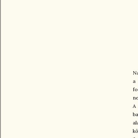
Na
a
fo
ne
A
ba
al
kö