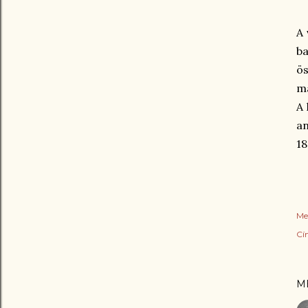
A 
b
ös
ma
A 
an
18
Me
Cí
M