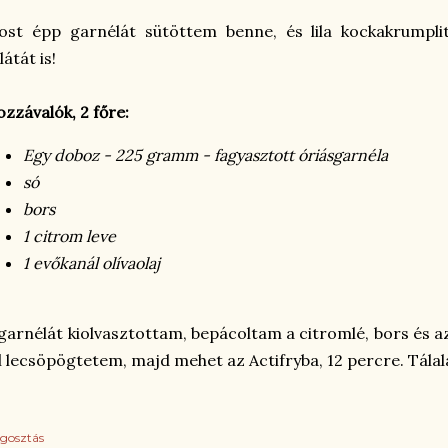
ost épp garnélát sütöttem benne, és lila kockakrumpli
látát is!
zzávalók, 2 főre:
Egy doboz - 225 gramm - fagyasztott óriásgarnéla
só
bors
1 citrom leve
1 evőkanál olívaolaj
garnélát kiolvasztottam, bepácoltam a citromlé, bors és az
l lecsöpögtetem, majd mehet az Actifryba, 12 percre. Tálal
gosztás