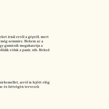
eket írnál erről a gépről, mert
am még semmire. Nekem az a
egy gumicsík megakasztja a
lődik róluk a panír, stb. Neked
rkemellet, arról is lejött elég
nne és hétvégén tervezek