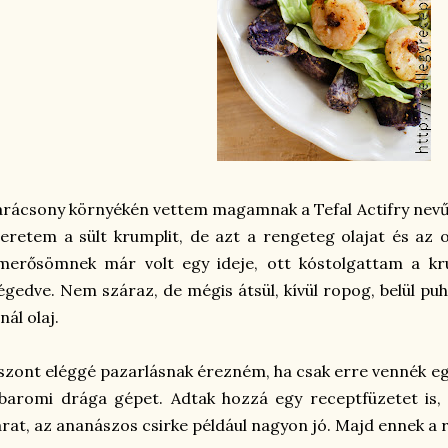
rácsony környékén vettem magamnak a Tefal Actifry nevű
eretem a sült krumplit, de azt a rengeteg olajat és az 
smerősömnek már volt egy ideje, ott kóstolgattam a kr
égedve. Nem száraz, de mégis átsül, kívül ropog, belül pu
nál olaj.
szont eléggé pazarlásnak érezném, ha csak erre vennék egy 
baromi drága gépet. Adtak hozzá egy receptfüzetet is,
rat, az ananászos csirke például nagyon jó. Majd ennek a r