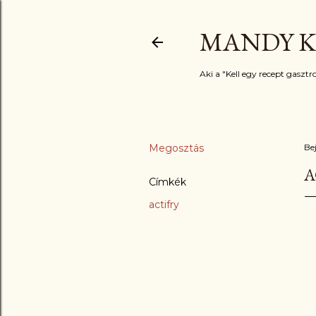
MANDY K
Aki a "Kell egy recept gasztro
Megosztás
Be
A
Címkék
actifry