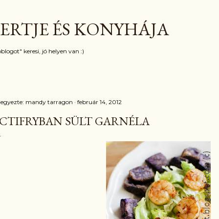
Ugrás a fő tartalomra
ERTJE ÉS KONYHÁJA
blogot" keresi, jó helyen van :)
jegyezte:
mandy tarragon
február 14, 2012
CTIFRYBAN SÜLT GARNÉLA