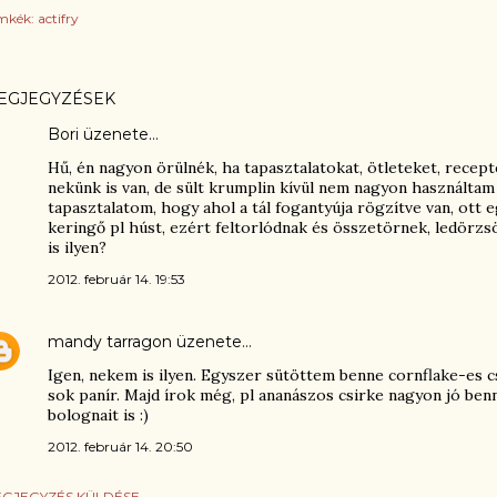
mkék:
actifry
EGJEGYZÉSEK
Bori üzenete…
Hű, én nagyon örülnék, ha tapasztalatokat, ötleteket, recept
nekünk is van, de sült krumplin kívül nem nagyon használt
tapasztalatom, hogy ahol a tál fogantyúja rögzítve van, ott 
keringő pl húst, ezért feltorlódnak és összetörnek, ledörzsö
is ilyen?
2012. február 14. 19:53
mandy tarragon
üzenete…
Igen, nekem is ilyen. Egyszer sütöttem benne cornflake-es csi
sok panír. Majd írok még, pl ananászos csirke nagyon jó be
bolognait is :)
2012. február 14. 20:50
GJEGYZÉS KÜLDÉSE