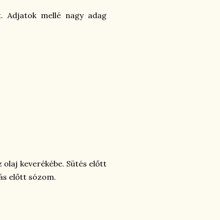
t. Adjatok mellé nagy adag
 olaj keverékébe. Sütés előtt
ás előtt sózom.