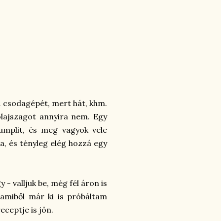
 csodagépét, mert hát, khm.
olajszagot annyira nem. Egy
umplit, és meg vagyok vele
ha, és tényleg elég hozzá egy
- valljuk be, még fél áron is
 amiből már ki is próbáltam
eceptje is jön.