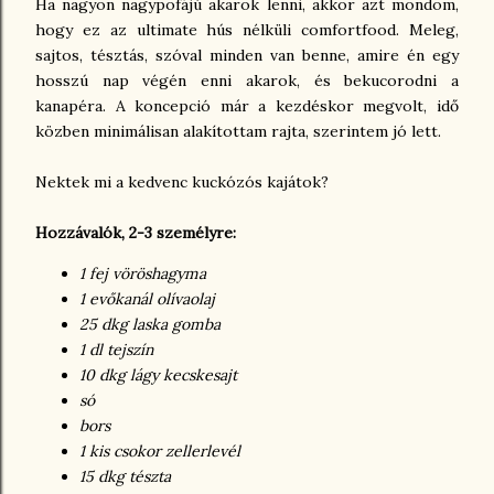
Ha nagyon nagypofájú akarok lenni, akkor azt mondom,
hogy ez az ultimate hús nélküli comfortfood. Meleg,
sajtos, tésztás, szóval minden van benne, amire én egy
hosszú nap végén enni akarok, és bekucorodni a
kanapéra. A koncepció már a kezdéskor megvolt, idő
közben minimálisan alakítottam rajta, szerintem jó lett.
Nektek mi a kedvenc kuckózós kajátok?
Hozzávalók, 2-3 személyre:
1 fej vöröshagyma
1 evőkanál olívaolaj
25 dkg laska gomba
1 dl tejszín
10 dkg lágy kecskesajt
só
bors
1 kis csokor zellerlevél
15 dkg tészta