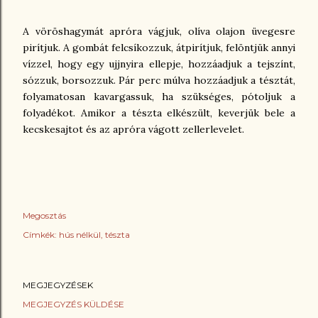
A vöröshagymát apróra vágjuk, olíva olajon üvegesre
pirítjuk. A gombát felcsíkozzuk, átpirítjuk, felöntjük annyi
vízzel, hogy egy ujjnyira ellepje, hozzáadjuk a tejszínt,
sózzuk, borsozzuk. Pár perc múlva hozzáadjuk a tésztát,
folyamatosan kavargassuk, ha szükséges, pótoljuk a
folyadékot. Amikor a tészta elkészült, keverjük bele a
kecskesajtot és az apróra vágott zellerlevelet.
Megosztás
Címkék:
hús nélkül
tészta
MEGJEGYZÉSEK
MEGJEGYZÉS KÜLDÉSE