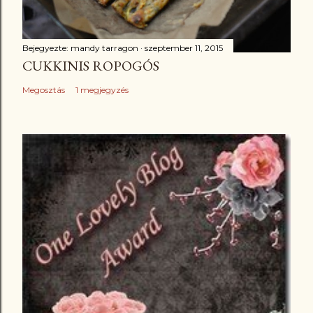
Bejegyezte:
mandy tarragon
szeptember 11, 2015
CUKKINIS ROPOGÓS
Megosztás
1 megjegyzés