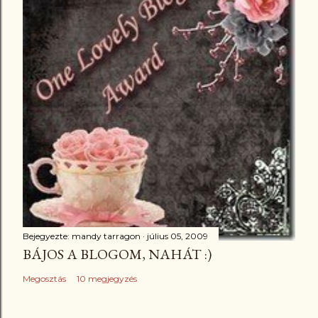
Bejegyezte:
mandy tarragon
július 05, 2009
BÁJOS A BLOGOM, NAHÁT :)
Megosztás
10 megjegyzés