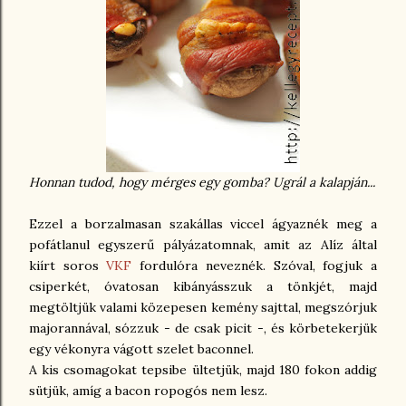
Honnan tudod, hogy mérges egy gomba? Ugrál a kalapján...
Ezzel a borzalmasan szakállas viccel ágyaznék meg a
pofátlanul egyszerű pályázatomnak, amit az Alíz által
kiírt soros
VKF
fordulóra neveznék. Szóval, fogjuk a
csiperkét, óvatosan kibányásszuk a tönkjét, majd
megtöltjük valami közepesen kemény sajttal, megszórjuk
majorannával, sózzuk - de csak picit -, és körbetekerjük
egy vékonyra vágott szelet baconnel.
A kis csomagokat tepsibe ültetjük, majd 180 fokon addig
sütjük, amíg a bacon ropogós nem lesz.