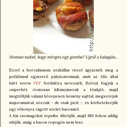
Honnan tudod, hogy mérges egy gomba? Ugrál a kalapján...
Ezzel a borzalmasan szakállas viccel ágyaznék meg a
pofátlanul egyszerű pályázatomnak, amit az Alíz által
kiírt soros
VKF
fordulóra neveznék. Szóval, fogjuk a
csiperkét, óvatosan kibányásszuk a tönkjét, majd
megtöltjük valami közepesen kemény sajttal, megszórjuk
majorannával, sózzuk - de csak picit -, és körbetekerjük
egy vékonyra vágott szelet baconnel.
A kis csomagokat tepsibe ültetjük, majd 180 fokon addig
sütjük, amíg a bacon ropogós nem lesz.