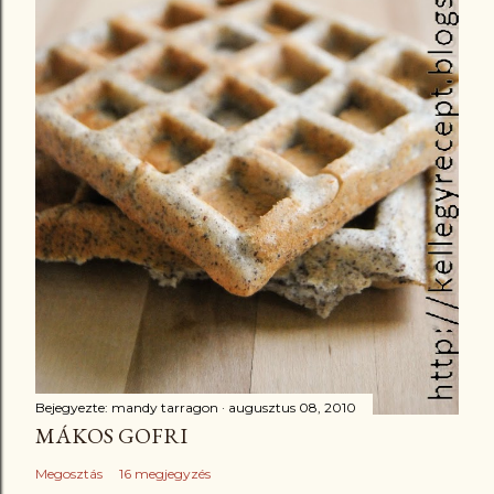
Bejegyezte:
mandy tarragon
augusztus 08, 2010
MÁKOS GOFRI
Megosztás
16 megjegyzés