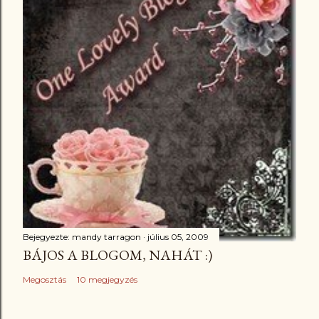
Bejegyezte:
mandy tarragon
július 05, 2009
BÁJOS A BLOGOM, NAHÁT :)
Megosztás
10 megjegyzés