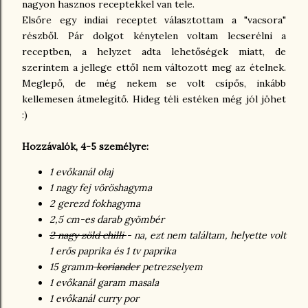
nagyon hasznos receptekkel van tele.
Elsőre egy indiai receptet választottam a "vacsora"
részből. Pár dolgot kénytelen voltam lecserélni a
receptben, a helyzet adta lehetőségek miatt, de
szerintem a jellege ettől nem változott meg az ételnek.
Meglepő, de még nekem se volt csípős, inkább
kellemesen átmelegítő. Hideg téli estéken még jól jöhet
:)
Hozzávalók, 4-5 személyre:
1 evőkanál olaj
1 nagy fej vöröshagyma
2 gerezd fokhagyma
2,5 cm-es darab gyömbér
2 nagy zöld chilli
- na, ezt nem találtam, helyette volt
1 erős paprika és 1 tv paprika
15 gramm
koriander
petrezselyem
1 evőkanál garam masala
1 evőkanál curry por