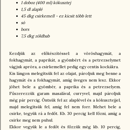
1 doboz (400 ml) kókusztej
1,5 dl alaplé
45 dkg csirkemell - ez kicsit több lett
só
bors
7,5 dkg zöldbab
Kezdjük az előkészítéssel: a vöröshagymát, a
fokhagymát, a paprikát, a gyömbért és a petrezselymet
vágjuk apróra, a csirkemellet pedig egy centis kockákra.
Kis lángon melegítsük fel az olajat, pároljuk meg benne a
hagymát és a fokhagymát, amíg üveges nem lesz. Ekkor
jöhet bele a gyömbér, a paprika és a petrezselyem.
Fűszerezzük garam masalával, curryvel, majd pároljuk
még pár percig. Öntsük fel az alaplével és a kókusztejjel,
majd melegítsük fel, amíg fel nem forr. Mehet bele a
csirke, tegyük rá a fedőt. Kb. 30 percig kell főzni, amíg a
csirke meg nem puhul.
Ekkor vegyük le a fedőt és főzzük még kb. 10 percig,