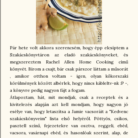
Pár hete volt akkora szerencsém, hogy épp elcsíptem a
Szakácskönyvtáron az eladó szakácskönyveket, és
megszereztem Rachel Allen Home Cooking című
könyvét. Bírom a csajt, bár csak párszor láttam a műsorát
, amikor otthon voltam - igen, olyan kőkorszaki
körülmények között albérlek, hogy nincs kábleltv-nk :P -,
a könyvre pedig nagyon fájt a fogam.
Átlapoztam, hát, mit mondjak, csak a receptek és a
kivitelezés alapján azt kell mondjam, hogy nagyon jó
esélye van, hogy letaszítsa a Jamie vacsoráit a "Kedvenc
szakácskönyveim" lista első helyéről. Pöttyös, csíkos,
pasztell színű, fejezetekre van osztva, reggeli, ebéd,
vacsora, vasárnapi ebéd, és hasonlóak szerint, alap, de