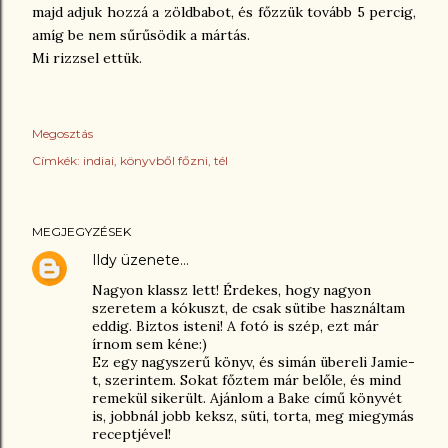
majd adjuk hozzá a zöldbabot, és főzzük tovább 5 percig,
amíg be nem sűrűsödik a mártás.
Mi rizzsel ettük.
Megosztás
Címkék:
indiai
könyvből főzni
tél
MEGJEGYZÉSEK
Ildy
üzenete…
Nagyon klassz lett! Érdekes, hogy nagyon
szeretem a kókuszt, de csak sütibe használtam
eddig. Biztos isteni! A fotó is szép, ezt már
írnom sem kéne:)
Ez egy nagyszerű könyv, és simán übereli Jamie-
t, szerintem. Sokat főztem már belőle, és mind
remekül sikerült. Ajánlom a Bake című könyvét
is, jobbnál jobb keksz, süti, torta, meg miegymás
receptjével!