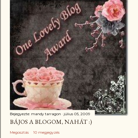
Bejegyezte:
mandy tarragon
július 05, 2009
BÁJOS A BLOGOM, NAHÁT :)
Megosztás
10 megjegyzés