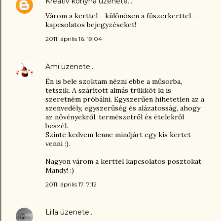
Kreatív konyha
üzenete…
Várom a kerttel - különösen a fűszerkerttel -
kapcsolatos bejegyzéseket!
2011. április 16. 19:04
Ami
üzenete…
Én is bele szoktam nézni ebbe a műsorba,
tetszik. A szárított almás trükköt ki is
szeretném próbálni. Egyszerűen hihetetlen az a
szenvedély, egyszerűség és alázatosság, ahogy
az növényekről, természetről és ételekről
beszél.
Szinte kedvem lenne mindjárt egy kis kertet
venni :).
Nagyon várom a kerttel kapcsolatos posztokat
Mandy! :)
2011. április 17. 7:12
Lilla
üzenete…