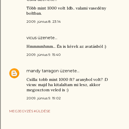
Több mint 1000 volt 1db.. valami vasedény
boltban.
2009. június 8. 23:14
vicus
üzenete…
Hmmmmhmm... Én is kérek az avatásból :)
2009. június 9. 15:40
mandy tarragon
üzenete…
Csilla: tobb mint 1000 ft? aranybol volt? :D
vicus: majd ha kitalaltam mi lesz, akkor
megosztom veled is :)
2009. június 9. 19:02
MEGJEGYZÉS KÜLDÉSE