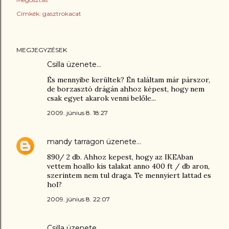
Címkék:
gasztrokacat
MEGJEGYZÉSEK
Csilla üzenete…
És mennyibe kerültek? Én találtam már párszor,
de borzasztó drágán ahhoz képest, hogy nem
csak egyet akarok venni belőle...
2009. június 8. 18:27
mandy tarragon
üzenete…
890/ 2 db. Ahhoz kepest, hogy az IKEAban
vettem hoallo kis talakat anno 400 ft / db aron,
szerintem nem tul draga. Te mennyiert lattad es
hol?
2009. június 8. 22:07
Csilla üzenete…