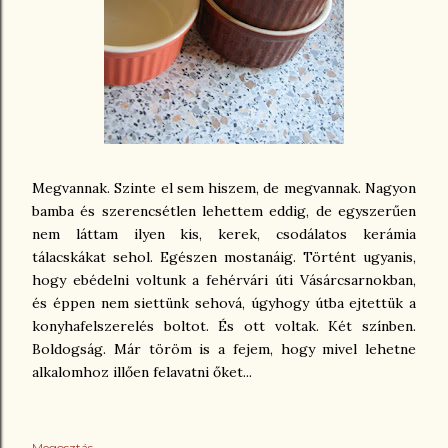
Megvannak. Szinte el sem hiszem, de megvannak. Nagyon
bamba és szerencsétlen lehettem eddig, de egyszerűen
nem láttam ilyen kis, kerek, csodálatos kerámia
tálacskákat sehol. Egészen mostanáig. Történt ugyanis,
hogy ebédelni voltunk a fehérvári úti Vásárcsarnokban,
és éppen nem siettünk sehová, úgyhogy útba ejtettük a
konyhafelszerelés boltot. És ott voltak. Két színben.
Boldogság. Már töröm is a fejem, hogy mivel lehetne
alkalomhoz illően felavatni őket...
Megosztás