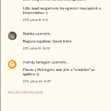
Lilla: majd megnézem, ha egyszer visszajutok a
könyveimhez :)
2011. július 19. 9:21
Bianka
üzenete…
Nagyon izgalmas, finom lehet
2011. július 19. 16:05
mandy tarragon
üzenete…
Finom :) Hétvégére már jött a "rendelés" az
újabbra :))
2011. július 20. 14:57
MEGJEGYZÉS KÜLDÉSE