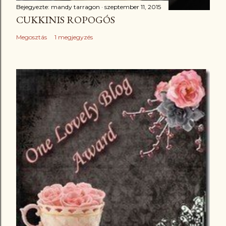
Bejegyezte:
mandy tarragon
szeptember 11, 2015
CUKKINIS ROPOGÓS
Megosztás
1 megjegyzés