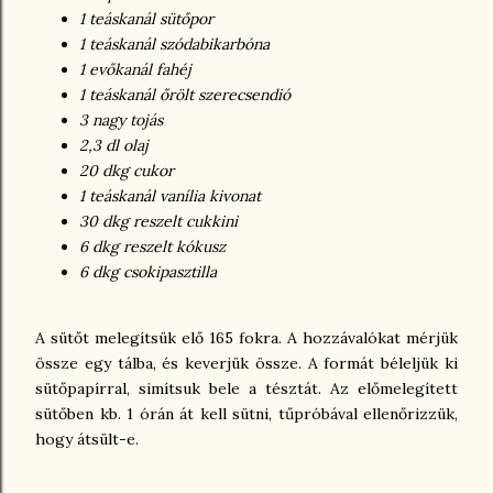
1 teáskanál sütőpor
1 teáskanál szódabikarbóna
1 evőkanál fahéj
1 teáskanál őrölt szerecsendió
3 nagy tojás
2,3 dl olaj
20 dkg cukor
1 teáskanál vanília kivonat
30 dkg reszelt cukkini
6 dkg reszelt kókusz
6 dkg csokipasztilla
A sütőt melegítsük elő 165 fokra. A hozzávalókat mérjük
össze egy tálba, és keverjük össze. A formát béleljük ki
sütőpapírral, simítsuk bele a tésztát. Az előmelegített
sütőben kb. 1 órán át kell sütni, tűpróbával ellenőrizzük,
hogy átsült-e.