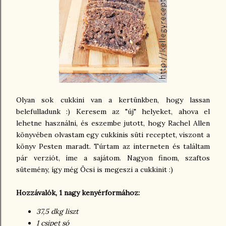
Olyan sok cukkini van a kertünkben, hogy lassan
belefulladunk :) Keresem az "új" helyeket, ahova el
lehetne használni, és eszembe jutott, hogy Rachel Allen
könyvében olvastam egy cukkinis süti receptet, viszont a
könyv Pesten maradt. Túrtam az interneten és találtam
pár verziót, íme a sajátom. Nagyon finom, szaftos
sütemény, így még Öcsi is megeszi a cukkinit :)
Hozzávalók, 1 nagy kenyérformához:
37,5 dkg liszt
1 csipet só