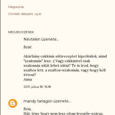
Megosztás
Címkék:
desszert
nyár
MEGJEGYZÉSEK
Névtelen üzenete…
Szia!
Akárhány cukkinis sütireceptet kipróbálok, mind
"szalonnás" lesz. :( Vagy cukkinivel csak
szalonnás sütit lehet sütni? Te is írod, hogy
szaftos lett, a szaftos=szalonnás, vagy hogy kell
érteni?
Anna
2011. július 18. 16:18
mandy tarragon
üzenete…
Szia,
Hát, tény, hogy nem lesz olyan levegős-száraz,