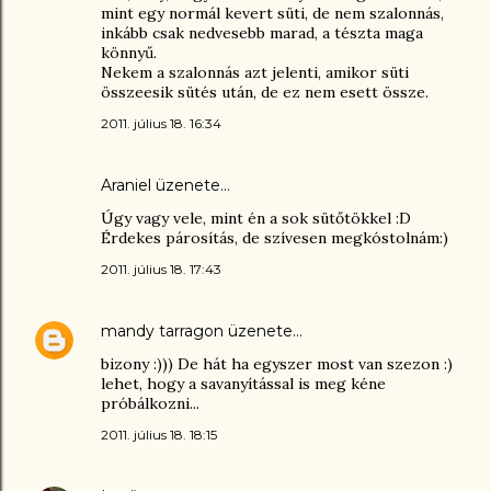
mint egy normál kevert süti, de nem szalonnás,
inkább csak nedvesebb marad, a tészta maga
könnyű.
Nekem a szalonnás azt jelenti, amikor süti
összeesik sütés után, de ez nem esett össze.
2011. július 18. 16:34
Araniel
üzenete…
Úgy vagy vele, mint én a sok sütőtökkel :D
Érdekes párosítás, de szívesen megkóstolnám:)
2011. július 18. 17:43
mandy tarragon
üzenete…
bizony :))) De hát ha egyszer most van szezon :)
lehet, hogy a savanyítással is meg kéne
próbálkozni...
2011. július 18. 18:15