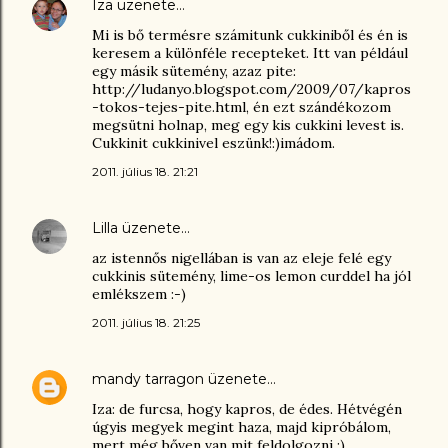
Iza
üzenete…
Mi is bő termésre számitunk cukkiniből és én is
keresem a különféle recepteket. Itt van például
egy másik sütemény, azaz pite:
http://ludanyo.blogspot.com/2009/07/kapros
-tokos-tejes-pite.html, én ezt szándékozom
megsütni holnap, meg egy kis cukkini levest is.
Cukkinit cukkinivel eszünk!:)imádom.
2011. július 18. 21:21
Lilla
üzenete…
az istennős nigellában is van az eleje felé egy
cukkinis sütemény, lime-os lemon curddel ha jól
emlékszem :-)
2011. július 18. 21:25
mandy tarragon
üzenete…
Iza: de furcsa, hogy kapros, de édes. Hétvégén
úgyis megyek megint haza, majd kipróbálom,
mert még bőven van mit feldolgozni :)