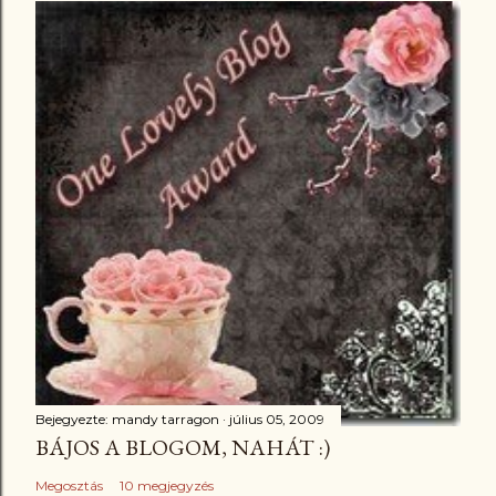
Bejegyezte:
mandy tarragon
július 05, 2009
BÁJOS A BLOGOM, NAHÁT :)
Megosztás
10 megjegyzés