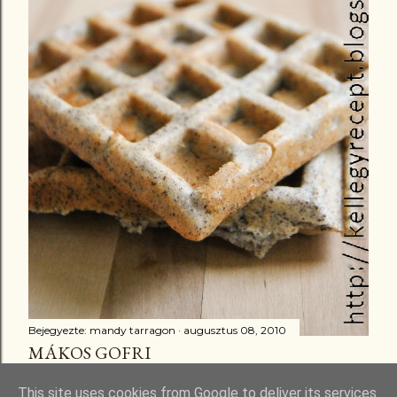
Bejegyezte:
mandy tarragon
augusztus 08, 2010
MÁKOS GOFRI
Megosztás
16 megjegyzés
This site uses cookies from Google to deliver its services