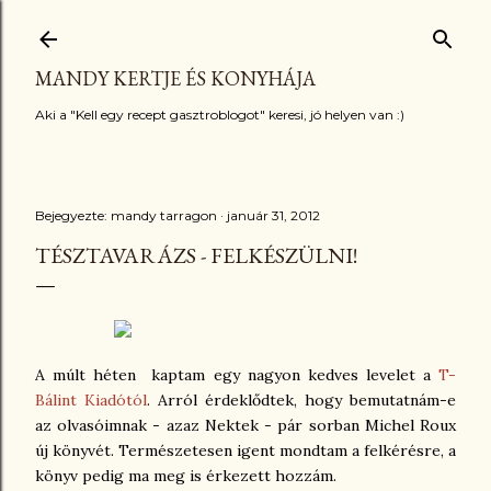
Ugrás a fő tartalomra
MANDY KERTJE ÉS KONYHÁJA
Aki a "Kell egy recept gasztroblogot" keresi, jó helyen van :)
Bejegyezte:
mandy tarragon
január 31, 2012
TÉSZTAVARÁZS - FELKÉSZÜLNI!
A múlt héten kaptam egy nagyon kedves levelet a
T-
Bálint Kiadótól
. Arról érdeklődtek, hogy bemutatnám-e
az olvasóimnak - azaz Nektek - pár sorban Michel Roux
új könyvét. Természetesen igent mondtam a felkérésre, a
könyv pedig ma meg is érkezett hozzám.