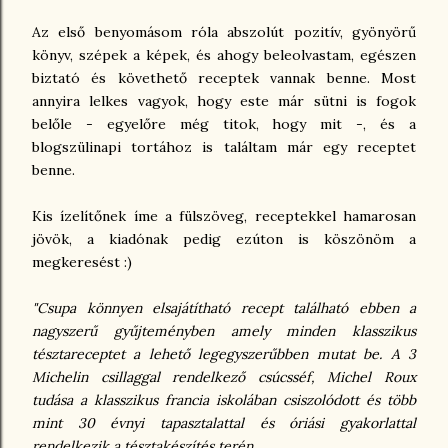
Az első benyomásom róla abszolút pozitív, gyönyörű
könyv, szépek a képek, és ahogy beleolvastam, egészen
biztató és követhető receptek vannak benne. Most
annyira lelkes vagyok, hogy este már sütni is fogok
belőle - egyelőre még titok, hogy mit -, és a
blogszülinapi tortához is találtam már egy receptet
benne.
Kis ízelítőnek íme a fülszöveg, receptekkel hamarosan
jövök, a kiadónak pedig ezúton is köszönöm a
megkeresést :)
"Csupa könnyen elsajátítható recept található ebben a
nagyszerű gyűjteményben amely minden klasszikus
tésztareceptet a lehető legegyszerűbben mutat be. A 3
Michelin csillaggal rendelkező csúcsséf, Michel Roux
tudása a klasszikus francia iskolában csiszolódott és több
mint 30 évnyi tapasztalattal és óriási gyakorlattal
rendelkezik a tésztakészítés terén.