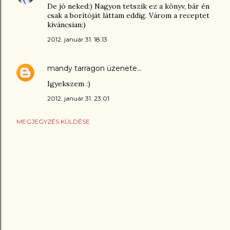
De jó neked:) Nagyon tetszik ez a könyv, bár én
csak a borítóját láttam eddig. Várom a receptet
kíváncsian:)
2012. január 31. 18:13
mandy tarragon
üzenete…
Igyekszem :)
2012. január 31. 23:01
MEGJEGYZÉS KÜLDÉSE