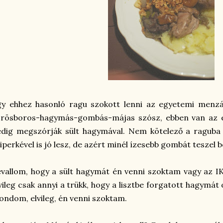
gy ehhez hasonló ragu szokott lenni az egyetemi menzá
rösboros-hagymás-gombás-májas szósz, ebben van az elő
dig megszórják sült hagymával. Nem kötelező a raguba 
iperkével is jó lesz, de azért minél ízesebb gombát teszel be
vallom, hogy a sült hagymát én venni szoktam vagy az IK
vileg csak annyi a trükk, hogy a lisztbe forgatott hagymát 
ndom, elvileg, én venni szoktam.