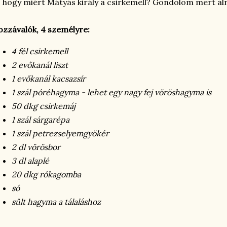
 hogy miért Mátyás király a csirkemell? Gondolom mert álr
zzávalók, 4 személyre:
4 fél csirkemell
2 evőkanál liszt
1 evőkanál kacsazsír
1 szál póréhagyma - lehet egy nagy fej vöröshagyma is
50 dkg csirkemáj
1 szál sárgarépa
1 szál petrezselyemgyökér
2 dl vörösbor
3 dl alaplé
20 dkg rókagomba
só
sült hagyma a tálaláshoz