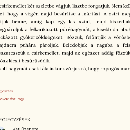
csirkemellet két szeletbe vágjuk, lisztbe forgatjuk. Nem kell
szt, hogy a végén majd besűrítse a mártást. A zsírt meg
ütjük benne, amíg kap egy kis színt, majd kiszedjü
gpároljuk a felkarikázott póréhagymát, a kisebb darabok
ckázott gyökérzöldségeket. Sózzuk, felöntjük a vörösb
ajdnem puhára pároljuk. Beledobjuk a raguba a felsz
sszatesszük a csirkemellet, majd az egészet addig főzzü
ósz kicsit besűrűsödik.
sült hagymát csak tálaláskor szórjuk rá, hogy ropogós mar
gosztás
mkék:
ősz
ragu
EGJEGYZÉSEK
Kati
üzenete…