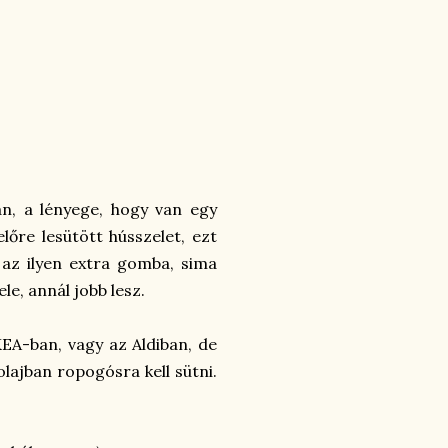
n, a lényege, hogy van egy
re lesütött hússzelet, ezt
az ilyen extra gomba, sima
le, annál jobb lesz.
EA-ban, vagy az Aldiban, de
olajban ropogósra kell sütni.