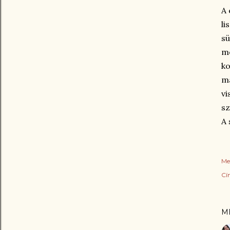
A 
li
s
me
ko
m
vi
sz
A 
Me
Cí
M