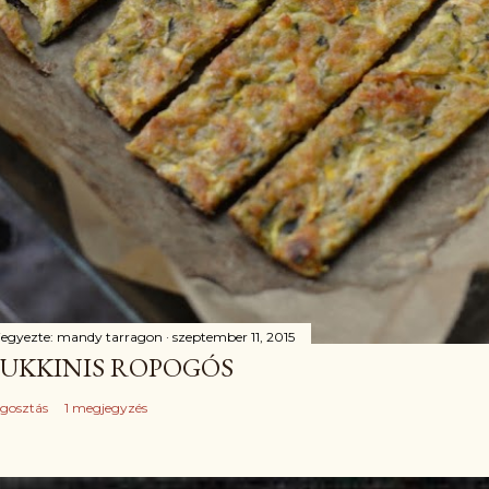
jegyezte:
mandy tarragon
szeptember 11, 2015
UKKINIS ROPOGÓS
gosztás
1 megjegyzés