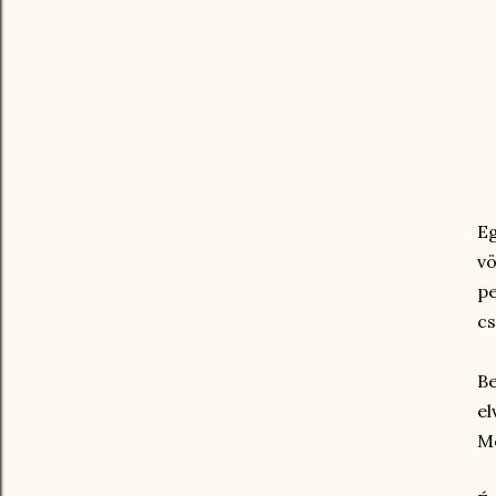
E
vö
pe
cs
Be
el
Mo