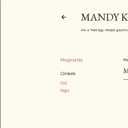
MANDY K
Aki a "Kell egy recept gasztro
Megosztás
Be
M
Címkék
ősz
ragu