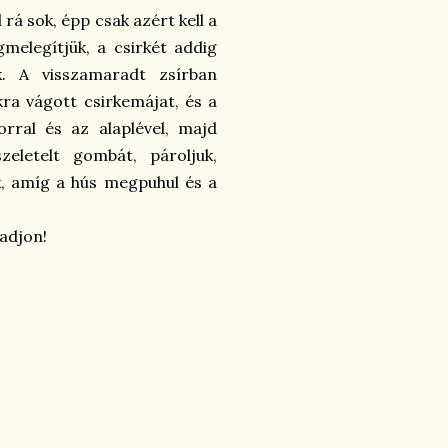
 rá sok, épp csak azért kell a
melegítjük, a csirkét addig
k. A visszamaradt zsírban
ra vágott csirkemájat, és a
orral és az alaplével, majd
eletelt gombát, pároljuk,
k, amíg a hús megpuhul és a
adjon!