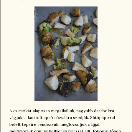
A csicsókát alaposan megsikáljuk, nagyobb darabokra
vágjuk, a karfiolt apró rózsákra szedjük. Sütőpapírral
bélelt tepsire rendezzük, meglocsoljuk olajjal,
megszórjuk chili pehellyel és borssal. 180 fokos sütőben