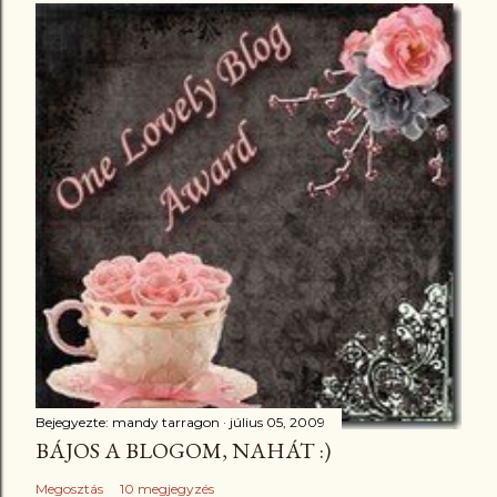
Bejegyezte:
mandy tarragon
július 05, 2009
BÁJOS A BLOGOM, NAHÁT :)
Megosztás
10 megjegyzés