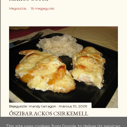
Megosztás
16 megjegyzés
Bejegyezte:
mandy tarragon
március 10, 2009
ŐSZIBARACKOS CSIRKEMELL
Megosztás
3 megjegyzés
This site uses cookies from Google to deliver its services