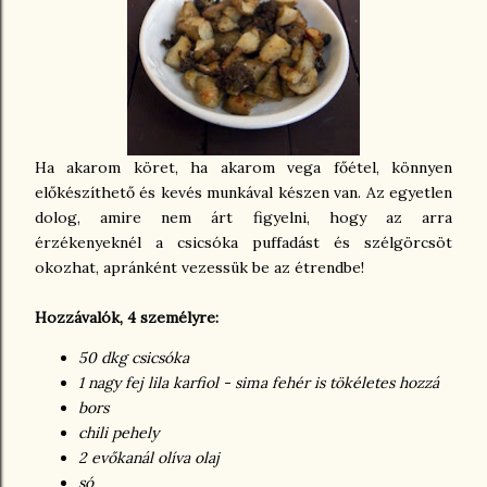
Ha akarom köret, ha akarom vega főétel, könnyen
előkészíthető és kevés munkával készen van. Az egyetlen
dolog, amire nem árt figyelni, hogy az arra
érzékenyeknél a csicsóka puffadást és szélgörcsöt
okozhat, apránként vezessük be az étrendbe!
Hozzávalók, 4 személyre:
50 dkg csicsóka
1 nagy fej lila karfiol - sima fehér is tökéletes hozzá
bors
chili pehely
2 evőkanál olíva olaj
só