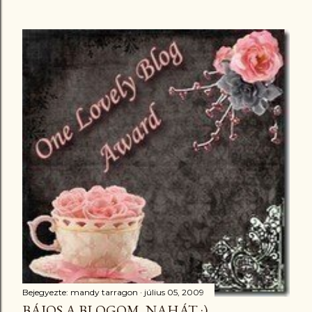
Bejegyezte:
mandy tarragon
július 05, 2009
BÁJOS A BLOGOM, NAHÁT :)