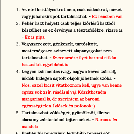
Az étel kristálycukrot nem, csak nádcukrot, mézet
vagy juharszirupot tartalmazhat. -
Ez rendben van
Fehér liszt helyett csak teljes kiőrlésű lisztből
készülhet és ez érvényes a tésztafélékre, rizsre is.
-
Ez is pipa
Vegyszerezett, génkezelt, tartósított,
mesterségesen színezett alapanyagokat nem
tartalmazhat. -
Szerencsére ilyet baromi ritkán
használok egyébként is
Legyen zsírmentes (vagy nagyon kevés zsírral),
inkább hidegen sajtolt olajok jöhetnek szóba. -
Nos, ezzel kicsit vitatkoznom kell, ugye van benne
egész sok zsír, ráadásul vaj. Készíthetném
margarinnal is, de szerintem az baromi
egészségtelen. Ízlések és pofonok :)
Tartalmazhat zöldséget, gyümölcsöt, illetve
alacsony zsírtartalmú tejterméket. -
Narancs és
mandula
Enyhén fűszerezzünk, leginkább tengeri sót