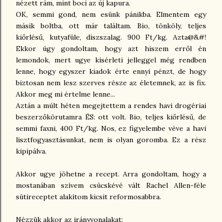
nézett rám, mint boci az új kapura.
OK, semmi gond, nem esünk pánikba. Elmentem egy
másik boltba, ott már találtam. Bio, tönköly, teljes
kiőrlésű, kutyafüle, díszszalag. 900 Ft/kg. Azta@&#!
Ekkor úgy gondoltam, hogy azt hiszem erről én
lemondok, mert ugye kísérleti jelleggel még rendben
lenne, hogy egyszer kiadok érte ennyi pénzt, de hogy
biztosan nem lesz szerves része az életemnek, az is fix.
Akkor meg mi értelme lenne...
Aztán a múlt héten megejtettem a rendes havi drogériai
beszerzőkörutamra ÉS: ott volt. Bio, teljes kiőrlésű, de
semmi faxni, 400 Ft/kg. Nos, ez figyelembe véve a havi
lisztfogyasztásunkat, nem is olyan goromba. Ez a rész
kipipálva.
Akkor ugye jöhetne a recept. Arra gondoltam, hogy a
mostanában szívem csücskévé vált Rachel Allen-féle
sütireceptet alakítom kicsit reformosabbra.
Nézzük akkor az irányvonalakat: