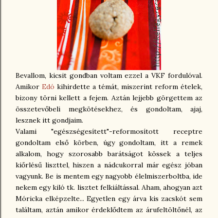
Bevallom, kicsit gondban voltam ezzel a VKF fordulóval.
Amikor
Edó
kihirdette a témát, miszerint reform ételek,
bizony törni kellett a fejem. Aztán lejjebb görgettem az
összetevőbeli megkötésekhez, és gondoltam, ajaj,
lesznek itt gondjaim.
Valami "egészségesített"-reformosított receptre
gondoltam első körben, úgy gondoltam, itt a remek
alkalom, hogy szorosabb barátságot kössek a teljes
kiőrlésű liszttel, hiszen a nádcukorral már egész jóban
vagyunk. Be is mentem egy nagyobb élelmiszerboltba, ide
nekem egy kiló tk. lisztet felkiáltással. Aham, ahogyan azt
Móricka elképzelte... Egyetlen egy árva kis zacskót sem
találtam, aztán amikor érdeklődtem az árufeltöltőnél, az