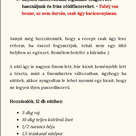
használjunk és friss zöldfűszereket. -
Fahéj van
benne, az sem durván, csak úgy karácsonyiasan.
Annyit még hozzátennék, hogy a recept csak úgy lesz
reform, ha ésszel fogyasztjuk, tehát nem egy ültő
helyben az egészet. Remélem belefér a kiírásba :)
A süti így is nagyon finom lett, bár kicsit keményebb lett
a tészta, mint a finomlisztes változatban, úgyhogy ha
sütitek, akkor nyugodtan le lehet nyomni egy kicsit, hogy
ne legyen ilyen puszedliszerű.
Hozzávalók, 12 db sütihez:
5 dkg vaj
10 dkg teljes kiőrlésű liszt
1/2 narancs héja
1,5 teáskanál sütőpor