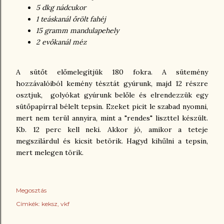
5 dkg nádcukor
1 teáskanál őrölt fahéj
15 gramm mandulapehely
2 evőkanál méz
A sütőt előmelegítjük 180 fokra. A sütemény
hozzávalóiból kemény tésztát gyúrunk, majd 12 részre
osztjuk, golyókat gyúrunk belőle és elrendezzük egy
sütőpapírral bélelt tepsin. Ezeket picit le szabad nyomni,
mert nem terül annyira, mint a "rendes" liszttel készült.
Kb. 12 perc kell neki. Akkor jó, amikor a teteje
megszilárdul és kicsit betörik. Hagyd kihűlni a tepsin,
mert melegen törik.
Megosztás
Címkék:
keksz
vkf