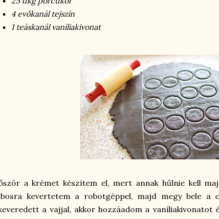
25 dkg porcukor
4 evőkanál tejszín
1 teáskanál vaníliakivonat
őször a krémet készítem el, mert annak hűlnie kell ma
abosra kevertetem a robotgéppel, majd megy bele a 
keveredett a vajjal, akkor hozzáadom a vaníliakivonatot é