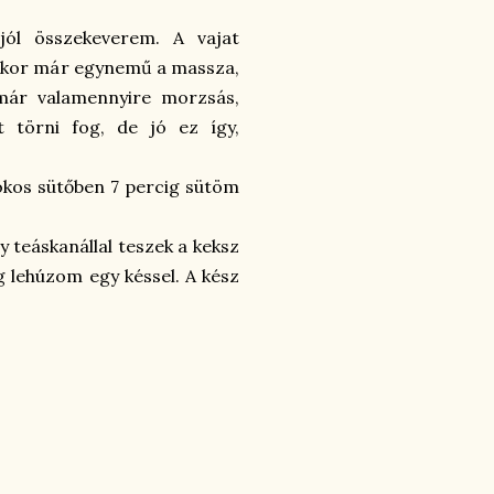
jól összekeverem. A vajat
 Amikor már egynemű a massza,
már valamennyire morzsás,
 törni fog, de jó ez így,
fokos sütőben 7 percig sütöm
.
y teáskanállal teszek a keksz
 lehúzom egy késsel. A kész