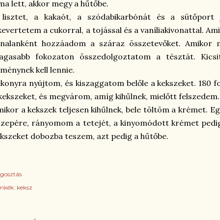
ma lett, akkor megy a hűtőbe.
 lisztet, a kakaót, a szódabikarbónát és a sütőport 
kevertetem a cukorral, a tojással és a vaníliakivonattal.
analanként hozzáadom a száraz összetevőket. Amikor 
agasabb fokozaton összedolgoztatom a tésztát. Kicsit
ménynek kell lennie.
konyra nyújtom, és kiszaggatom belőle a kekszeket. 180 
kekszeket, és megvárom, amíg kihűlnek, mielőtt felszedem
ikor a kekszek teljesen kihűlnek, bele töltöm a krémet. Eg
zepére, rányomom a tetejét, a kinyomódott krémet pedig
kszeket dobozba teszem, azt pedig a hűtőbe.
gosztás
mkék:
keksz