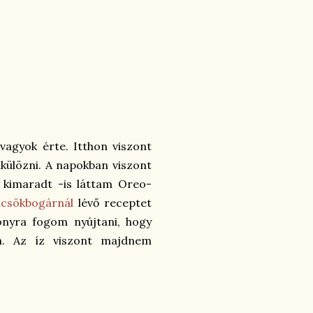
agyok érte. Itthon viszont
külözni. A napokban viszont
i kimaradt -is láttam Oreo-
csökbogárnál
lévő receptet
onyra fogom nyújtani, hogy
n. Az íz viszont majdnem