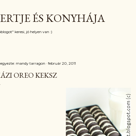
Ugrás a fő tartalomra
ERTJE ÉS KONYHÁJA
blogot" keresi, jó helyen van :)
jegyezte:
mandy tarragon
február 20, 2011
ÁZI OREO KEKSZ