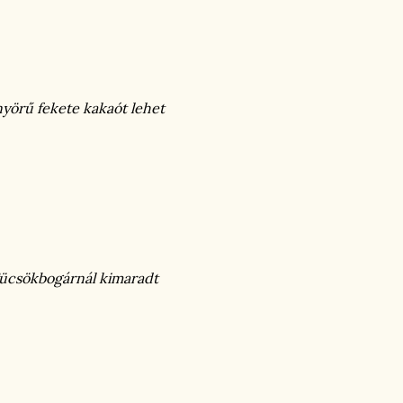
nyörű fekete kakaót lehet
 Tücsökbogárnál kimaradt