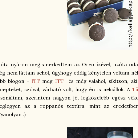
ióta nyáron megismerkedtem az Oreo ízével, azóta odav
g nem láttam sehol, úgyhogy eddig kénytelen voltam nél
öbb blogon -
ITT
meg
ITT
és még valahol, sikítson, ak
cepteket, szóval, várható volt, hogy én is nekiállok. A
Tü
asználtam, szerintem nagyon jó, legközelebb egész vék
eglegyen az a roppanós textúra, mint az eredetibe
yanolyan :)