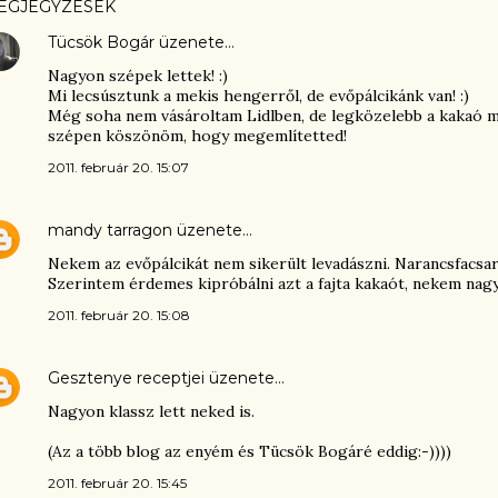
EGJEGYZÉSEK
Tücsök Bogár
üzenete…
Nagyon szépek lettek! :)
Mi lecsúsztunk a mekis hengerről, de evőpálcikánk van! :)
Még soha nem vásároltam Lidlben, de legközelebb a kakaó m
szépen köszönöm, hogy megemlítetted!
2011. február 20. 15:07
mandy tarragon
üzenete…
Nekem az evőpálcikát nem sikerült levadászni. Narancsfacsar
Szerintem érdemes kipróbálni azt a fajta kakaót, nekem nagy
2011. február 20. 15:08
Gesztenye receptjei
üzenete…
Nagyon klassz lett neked is.
(Az a több blog az enyém és Tücsök Bogáré eddig:-))))
2011. február 20. 15:45