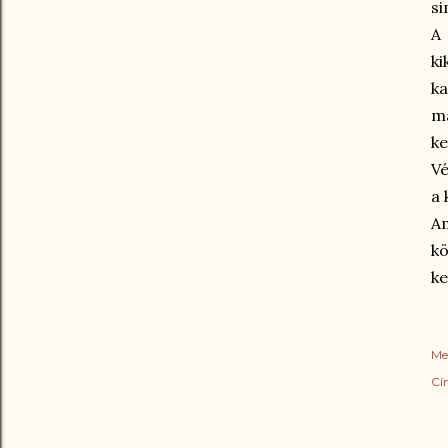
si
A
ki
k
m
ke
Vé
a 
Am
kö
ke
Me
Cí