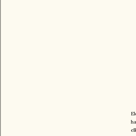
El
h
el