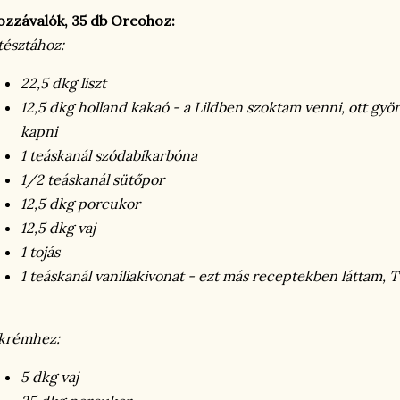
zzávalók, 35 db Oreohoz:
tésztához:
22,5 dkg liszt
12,5 dkg holland kakaó - a Lildben szoktam venni, ott gyö
kapni
1 teáskanál szódabikarbóna
1/2 teáskanál sütőpor
12,5 dkg porcukor
12,5 dkg vaj
1 tojás
1 teáskanál vaníliakivonat - ezt más receptekben láttam,
krémhez:
5 dkg vaj