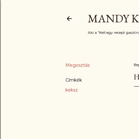
MANDY K
Aki a "Kell egy recept gasztro
Megosztás
Be
H
Címkék
keksz