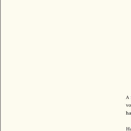
A 
v
ha
Ha