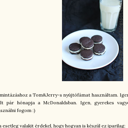
mintázáshoz a Tom&Jerry-s nyújtófámat használtam. Ige
olt pár hónapja a McDonaldsban. Igen, gyerekes vag
sználni fogom :)
 esetleg valakit érdekel, hogy hogyan is készül ez iparilag: