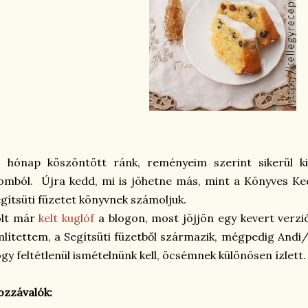
j hónap köszöntött ránk, reményeim szerint sikerül ki
omból. Újra kedd, mi is jöhetne más, mint a Könyves Ke
gítsüti füzetet könyvnek számoljuk.
olt már
kelt kuglóf
a blogon, most jöjjön egy kevert verzi
lítettem, a Segítsüti füzetből származik, mégpedig Andi/C
gy feltétlenül ismételnünk kell, öcsémnek különösen ízlett.
zzávalók: