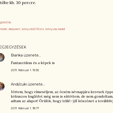
tőbe kb. 30 percre.
gosztás
mkék:
desszert
könyvből főzni
könyves kedd
EGJEGYZÉSEK
Bianka
üzenete…
Fantasztikus és a képek is
2011. február 1. 15:55
Andi/cuki
üzenete…
Jöttem, hogy elmeséljem, az öcsém névnapjára keresek épp
kókuszos kuglófot még nem is sütöttem, de nem gondoltam, 
adtam az alapot! Örülök, hogy ízlik!:-))S köszönet a továbbfej
2011. február 1. 18:17