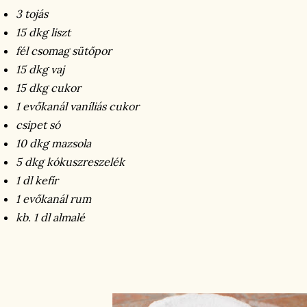
3 tojás
15 dkg liszt
fél csomag sütőpor
15 dkg vaj
15 dkg cukor
1 evőkanál vaníliás cukor
csipet só
10 dkg mazsola
5 dkg kókuszreszelék
1 dl kefír
1 evőkanál rum
kb. 1 dl almalé