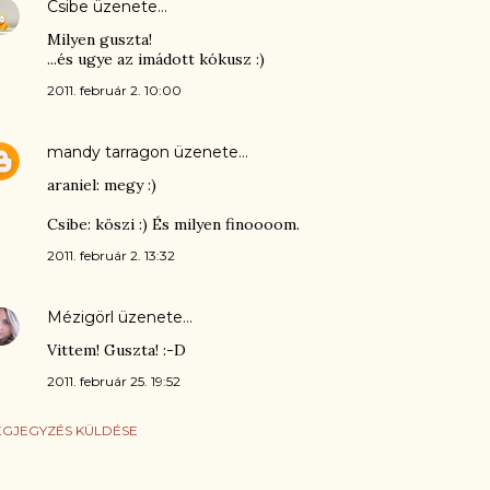
Csibe
üzenete…
Milyen guszta!
...és ugye az imádott kókusz :)
2011. február 2. 10:00
mandy tarragon
üzenete…
araniel: megy :)
Csibe: köszi :) És milyen finoooom.
2011. február 2. 13:32
Mézigörl
üzenete…
Vittem! Guszta! :-D
2011. február 25. 19:52
GJEGYZÉS KÜLDÉSE