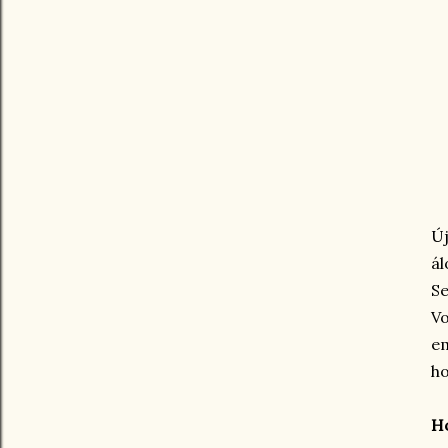
Ú
ál
Se
V
em
ho
Ho