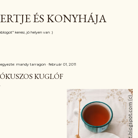
Ugrás a fő tartalomra
ERTJE ÉS KONYHÁJA
blogot" keresi, jó helyen van :)
jegyezte:
mandy tarragon
február 01, 2011
ÓKUSZOS KUGLÓF