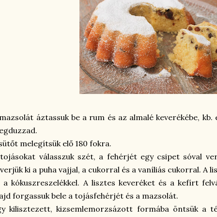
mazsolát áztassuk be a rum és az almalé keverékébe, kb. 
egduzzad.
sütőt melegítsük elő 180 fokra.
tojásokat válasszuk szét, a fehérjét egy csipet sóval v
verjük ki a puha vajjal, a cukorral és a vaníliás cukorral. A l
 a kókuszreszelékkel. A lisztes keveréket és a kefírt fel
jd forgassuk bele a tojásfehérjét és a mazsolát.
y kilisztezett, kizsemlemorzsázott formába öntsük a t