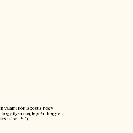
en valami kókuszost,s hogy
hogy ilyen meglepi ér, hogy én
lesztésért!:-))