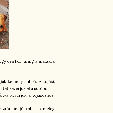
egy óra kell, amíg a mazsola
erjük kemény habbá. A tojást
isztet keverjük el a sütőporral
váltva keverjük a tojásoshoz,
észtát, majd toljuk a meleg