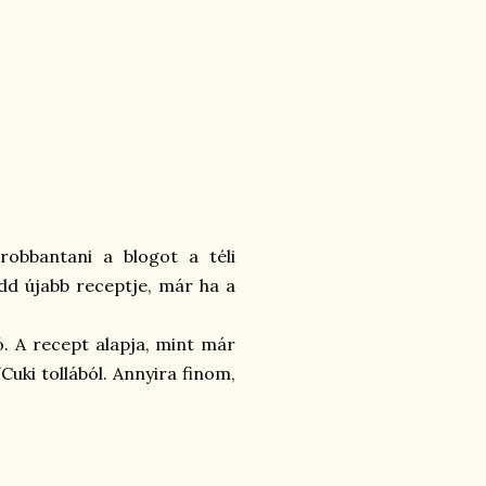
robbantani a blogot a téli
dd újabb receptje, már ha a
ó. A recept alapja, mint már
uki tollából. Annyira finom,