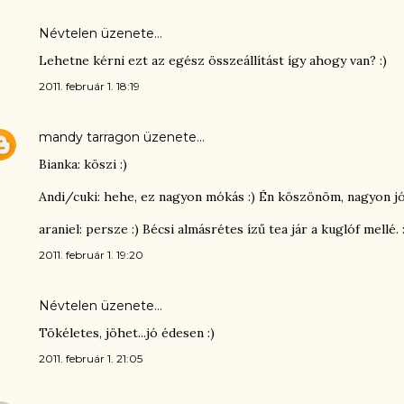
Névtelen üzenete…
Lehetne kérni ezt az egész összeállítást így ahogy van? :)
2011. február 1. 18:19
mandy tarragon
üzenete…
Bianka: köszi :)
Andi/cuki: hehe, ez nagyon mókás :) Én köszönöm, nagyon jó
araniel: persze :) Bécsi almásrétes ízű tea jár a kuglóf mellé. :
2011. február 1. 19:20
Névtelen üzenete…
Tökéletes, jöhet...jó édesen :)
2011. február 1. 21:05