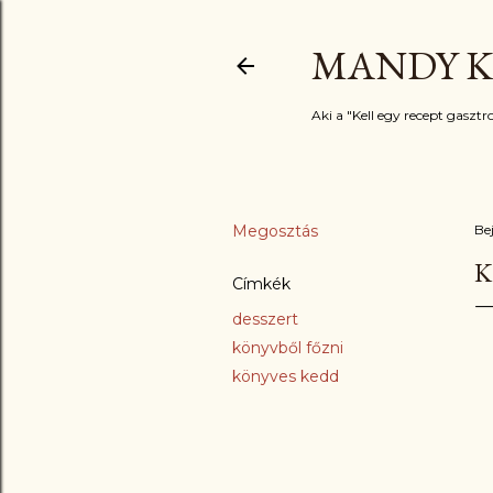
MANDY K
Aki a "Kell egy recept gasztro
Megosztás
Be
K
Címkék
desszert
könyvből főzni
könyves kedd