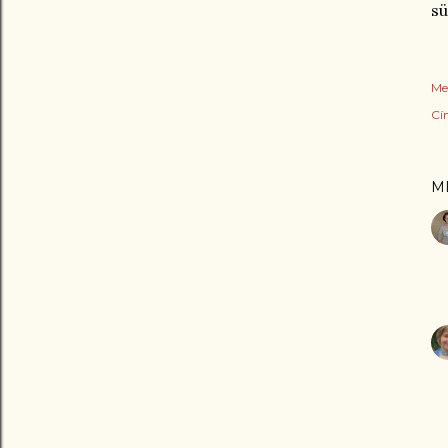
sü
Me
Cí
M