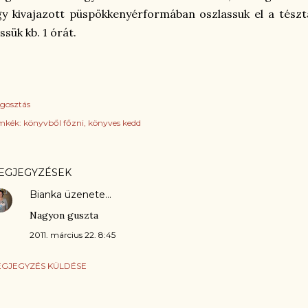
y kivajazott püspökkenyérformában oszlassuk el a tészt
ssük kb. 1 órát.
gosztás
mkék:
könyvből főzni
könyves kedd
EGJEGYZÉSEK
Bianka
üzenete…
Nagyon guszta
2011. március 22. 8:45
GJEGYZÉS KÜLDÉSE