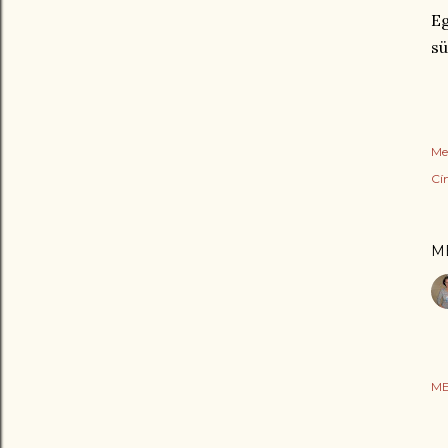
Eg
sü
Me
Cí
M
ME