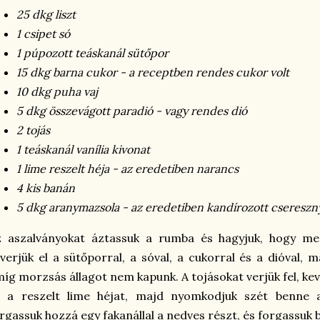
25 dkg liszt
1 csipet só
1 púpozott teáskanál sütőpor
15 dkg barna cukor - a receptben rendes cukor volt
10 dkg puha vaj
5 dkg összevágott paradió - vagy rendes dió
2 tojás
1 teáskanál vanília kivonat
1 lime reszelt héja - az eredetiben narancs
4 kis banán
5 dkg aranymazsola - az eredetiben kandírozott csereszn
z aszalványokat áztassuk a rumba és hagyjuk, hogy meg
verjük el a sütőporral, a sóval, a cukorral és a dióval, 
íg morzsás állagot nem kapunk. A tojásokat verjük fel, keve
s a reszelt lime héjat, majd nyomkodjuk szét benne
rgassuk hozzá egy fakanállal a nedves részt, és forgassuk b