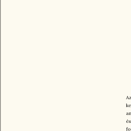
A
ke
am
é
fo