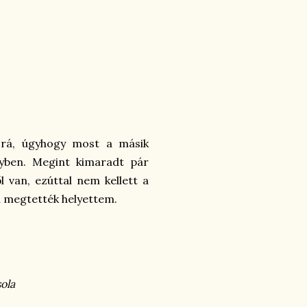
 rá, úgyhogy most a másik
yben. Megint kimaradt pár
l van, ezúttal nem kellett a
 megtették helyettem.
ola