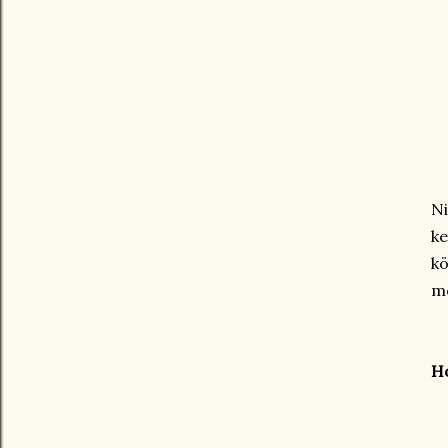
N
k
kö
mé
Ho