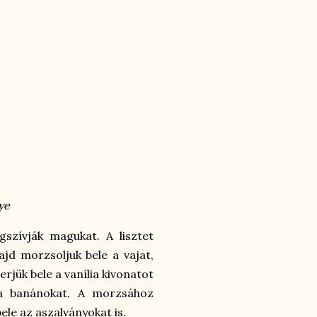
ye
szívják magukat. A lisztet
majd morzsoljuk bele a vajat,
rjük bele a vanília kivonatot
 a banánokat. A morzsához
ele az aszalványokat is.