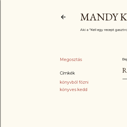
MANDY K
Aki a "Kell egy recept gasztro
Megosztás
Be
R
Címkék
könyvből főzni
könyves kedd