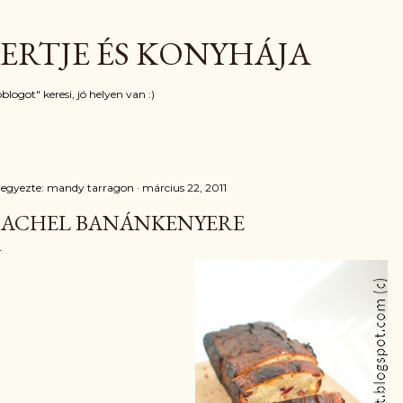
Ugrás a fő tartalomra
ERTJE ÉS KONYHÁJA
blogot" keresi, jó helyen van :)
jegyezte:
mandy tarragon
március 22, 2011
ACHEL BANÁNKENYERE