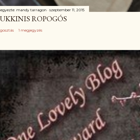
jegyezte:
mandy tarragon
szeptember 11, 2015
UKKINIS ROPOGÓS
gosztás
1 megjegyzés