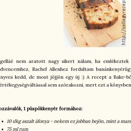
igelláé nem aratott nagy sikert nálam, ha emlékeztek
edvencemhez, Rachel Allenhez fordultam banánkenyérüg
nyves kedd, de most jöjjön egy új :) A recept a Bake-bő
rtékegységváltással sem szórakozni, mert ezt a könyvben
zzávalók, 1 püspökkenyér formához:
10 dkg aszalt áfonya - nekem ez jobban bejön, mint a mazs
75 ml rum