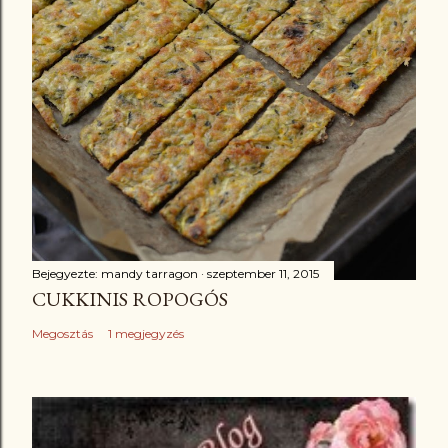
Bejegyezte:
mandy tarragon
szeptember 11, 2015
CUKKINIS ROPOGÓS
Megosztás
1 megjegyzés