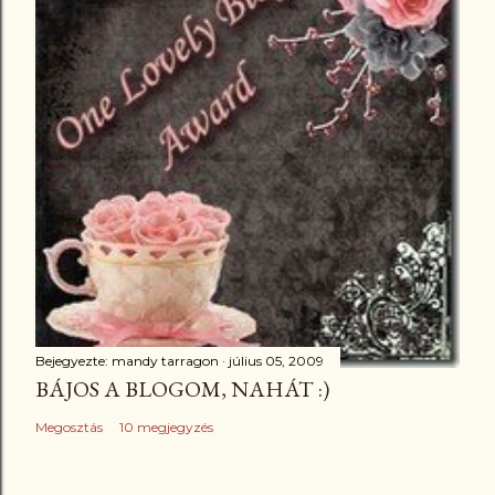
Bejegyezte:
mandy tarragon
július 05, 2009
BÁJOS A BLOGOM, NAHÁT :)
Megosztás
10 megjegyzés