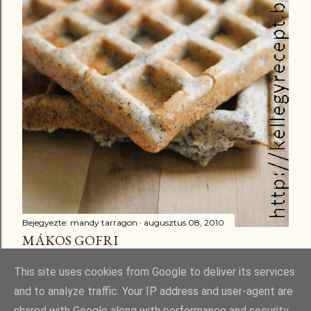
Bejegyezte:
mandy tarragon
augusztus 08, 2010
MÁKOS GOFRI
Megosztás
16 megjegyzés
This site uses cookies from Google to deliver its services
and to analyze traffic. Your IP address and user-agent are
shared with Google along with performance and security