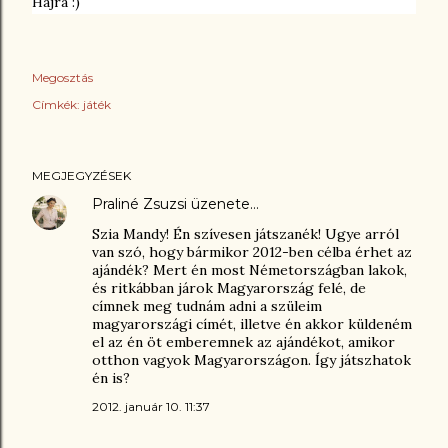
Hajrá :)
Megosztás
Címkék:
játék
MEGJEGYZÉSEK
Praliné Zsuzsi
üzenete…
Szia Mandy! Én szívesen játszanék! Ugye arról
van szó, hogy bármikor 2012-ben célba érhet az
ajándék? Mert én most Németországban lakok,
és ritkábban járok Magyarország felé, de
címnek meg tudnám adni a szüleim
magyarországi címét, illetve én akkor küldeném
el az én öt emberemnek az ajándékot, amikor
otthon vagyok Magyarországon. Így játszhatok
én is?
2012. január 10. 11:37