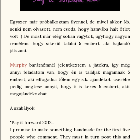
Egyszer már próbálkoztam ilyennel, de mivel akkor kb.
senki nem olvasott, nem csoda, hogy hamvába halt ötlet
volt :) De most már elég sokan vagytok, úgyhogy nagyon
remélem, hogy sikerül találni 5 embert, aki hajlandó
játszani.
Murphy
barátnőmnél jelentkeztem a játékra, így még
annyi feladatom van, hogy én is találjak magamnak 5
embert, aki elfogadna tőlem egy s.k. ajándékot, cserébe
pedig megtesz annyit, hogy ő is keres 5 embert, akit
megajándékozhat.
A szabályok:
"Pay it forward 2012...
I promise to make something handmade for the first five
people who comment. They must in turn post this and