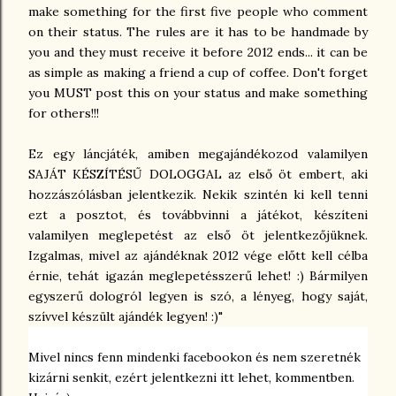
make something for the first five people who comment
on their status. The rules are it has to be handmade by
you and they must receive it before 2012 ends... it can be
as simple as making a friend a cup of coffee. Don't forget
you MU
ST post this on your status and make something
for others!!!
Ez egy láncjáték, amiben megajándékozod valamilyen
SAJÁT KÉSZÍTÉSŰ DOLOGGAL az első öt embert, aki
hozzászólásban jelentkezik. Nekik szintén ki kell tenni
ezt a posztot, és továbbvinni a játékot, készíteni
valamilyen meglepetést az első öt jelentkezőjüknek.
Izgalmas, mivel az ajándéknak 2012 vége előtt kell célba
érnie, tehát igazán meglepetésszerű lehet! :) Bármilyen
egyszerű dologról legyen is szó, a lényeg, hogy saját,
szívvel készült ajándék legyen! :)"
Mivel nincs fenn mindenki facebookon és nem szeretnék
kizárni senkit, ezért jelentkezni itt lehet, kommentben.