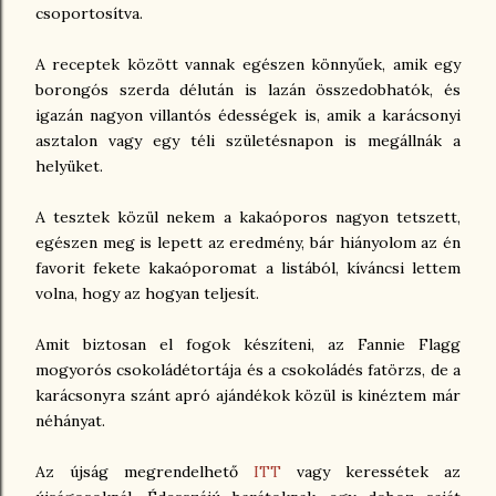
csoportosítva.
A receptek között vannak egészen könnyűek, amik egy
borongós szerda délután is lazán összedobhatók, és
igazán nagyon villantós édességek is, amik a karácsonyi
asztalon vagy egy téli születésnapon is megállnák a
helyüket.
A tesztek közül nekem a kakaóporos nagyon tetszett,
egészen meg is lepett az eredmény, bár hiányolom az én
favorit fekete kakaóporomat a listából, kíváncsi lettem
volna, hogy az hogyan teljesít.
Amit biztosan el fogok készíteni, az Fannie Flagg
mogyorós csokoládétortája és a csokoládés fatörzs, de a
karácsonyra szánt apró ajándékok közül is kinéztem már
néhányat.
Az újság megrendelhető
ITT
vagy keressétek az