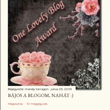
Bejegyezte:
mandy tarragon
július 05, 2009
BÁJOS A BLOGOM, NAHÁT :)
Megosztás
10 megjegyzés