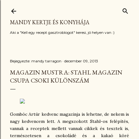
Ugrás a fő tartalomra
MANDY KERTJE ÉS KONYHÁJA
Aki a "Kell egy recept gasztroblogot" keresi, jó helyen van :)
Bejegyezte:
mandy tarragon
december 09, 2013
MAGAZIN MUSTRA: STAHL MAGAZIN
CSUPA CSOKI KÜLÖNSZÁM
Gombóc Artúr kedvenc magazinja is lehetne, de nekem is
nagy kedvencem lett. A megszokott Stahl-os felépítés,
vannak a receptek mellett vannak cikkek és tesztek is,
természetesen a csokoládé és a kakaó köré