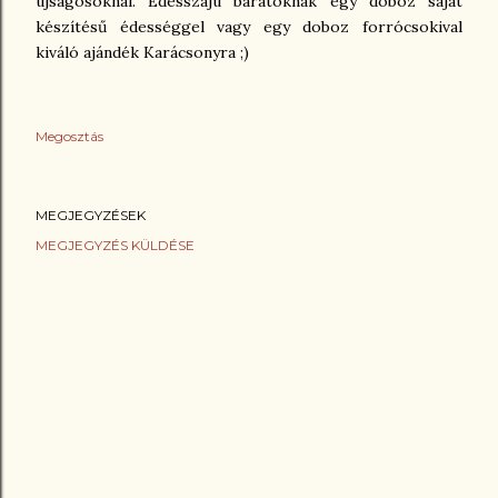
újságosoknál. Édesszájú barátoknak egy doboz saját
készítésű édességgel vagy egy doboz forrócsokival
kiváló ajándék Karácsonyra ;)
Megosztás
MEGJEGYZÉSEK
MEGJEGYZÉS KÜLDÉSE