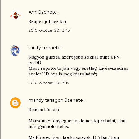
Ami
üzenete…
Szuper jól néz ki:)
2010. október 20. 13:43
trinity
üzenete…
Nagyon guszta, azért jobb sokkal, mint a FV-
en:DD
Most répatorta jön, vagy esetleg kávés-szedres
szelet??D Azt is megkóstolnám!:)
2010. október 20. 14:15
mandy tarragon
üzenete…
Bianka: köszi :)
Maryenne: tényleg az, érdemes kipróbálni, akár
más gyümölccsel is.
Ms.Poppy: Igen, kocka vagyok :D A barátom