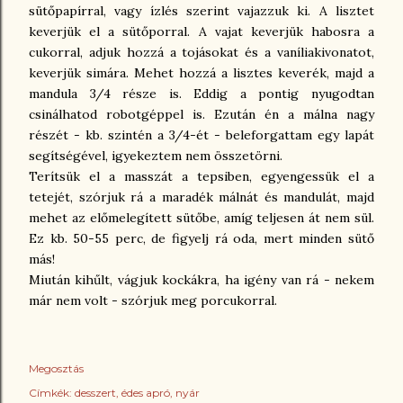
sütőpapírral, vagy ízlés szerint vajazzuk ki. A lisztet
keverjük el a sütőporral. A vajat keverjük habosra a
cukorral, adjuk hozzá a tojásokat és a vaníliakivonatot,
keverjük simára. Mehet hozzá a lisztes keverék, majd a
mandula 3/4 része is. Eddig a pontig nyugodtan
csinálhatod robotgéppel is. Ezután én a málna nagy
részét - kb. szintén a 3/4-ét - beleforgattam egy lapát
segítségével, igyekeztem nem összetörni.
Terítsük el a masszát a tepsiben, egyengessük el a
tetejét, szórjuk rá a maradék málnát és mandulát, majd
mehet az előmelegített sütőbe, amíg teljesen át nem sül.
Ez kb. 50-55 perc, de figyelj rá oda, mert minden sütő
más!
Miután kihűlt, vágjuk kockákra, ha igény van rá - nekem
már nem volt - szórjuk meg porcukorral.
Megosztás
Címkék:
desszert
édes apró
nyár