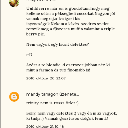
Úúhhh,erre már én is gondoltam,hogy meg
kellene sütni a pékségbeli cuccokat.Nagyon jól
vannak megrajzolva,igazi kis
ínyencségek.Nekem a kávés-szedres szelet
tetszik,meg a fűszeres muffin valamint a triple
berry pie.
Nem vagyok egy kicsit defektes?
:-D
Azért a te blondie-d ezerszer jobban néz ki
mint a farmon és tuti finomabb is!
2010. október 20. 23:07
mandy tarragon
üzenete…
trinity: nem is rossz ötlet :)
Belly: nem vagy defektes :) vagy én is az vagyok,
ki tudja :) Vannak gusztusos dolgok fenn :D
2010. október 21. 10:48