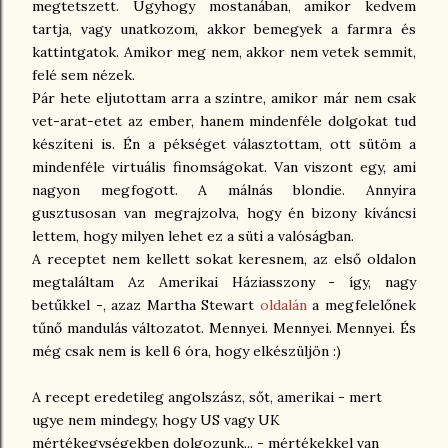
megtetszett. Úgyhogy mostanában, amikor kedvem
tartja, vagy unatkozom, akkor bemegyek a farmra és
kattintgatok. Amikor meg nem, akkor nem vetek semmit,
felé sem nézek.
Pár hete eljutottam arra a szintre, amikor már nem csak
vet-arat-etet az ember, hanem mindenféle dolgokat tud
készíteni is. Én a pékséget választottam, ott sütöm a
mindenféle virtuális finomságokat. Van viszont egy, ami
nagyon megfogott. A málnás blondie. Annyira
gusztusosan van megrajzolva, hogy én bizony kíváncsi
lettem, hogy milyen lehet ez a süti a valóságban.
A receptet nem kellett sokat keresnem, az első oldalon
megtaláltam Az Amerikai Háziasszony - így, nagy
betűkkel -, azaz Martha Stewart
oldalán
a megfelelőnek
tűnő mandulás változatot. Mennyei. Mennyei. Mennyei. És
még csak nem is kell 6 óra, hogy elkészüljön :)
A recept eredetileg angolszász, sőt, amerikai - mert
ugye nem mindegy, hogy US vagy UK
mértékegységekben dolgozunk... - mértékekkel van