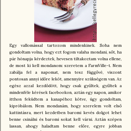
Egy vallomással tartozom mindenkinek. Soha nem
gondoltam volna, hogy ezt fogom valaha mondani, sőt, ha
pár hónapja kérdeztek, hevesen tiltakoztam volna ellene,
de most ki kell mondanom: szeretem a FarmVille-t. Nem
zabálja fel a napomat, nem tesz függővé, viszont
pontosan annyi időre leköt, amennyire szükségem van. Az
egész azzal kezdődött, hogy csak gyűltek, gyűltek a
mindenféle kérések facebookon, aztán egy napon, amikor
itthon feküdtem a kanapéhoz kötve, úgy gondoltam,
kipróbálom. Nem mondanám, hogy szerelem volt első
kattintásra, mert kezdetben baromi kevés dolgot lehet
benne csinálni és baromi sokat kell várni. Aztán szépen
lassan, ahogy haladtam benne előre, egyre jobban