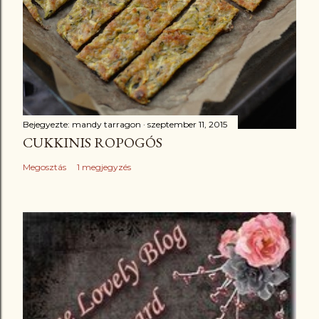
Bejegyezte:
mandy tarragon
szeptember 11, 2015
CUKKINIS ROPOGÓS
Megosztás
1 megjegyzés