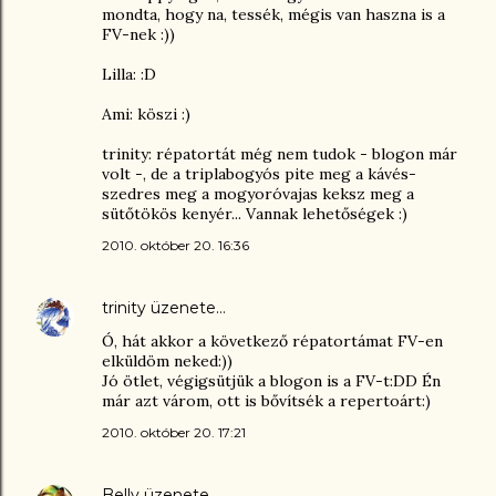
mondta, hogy na, tessék, mégis van haszna is a
FV-nek :))
Lilla: :D
Ami: köszi :)
trinity: répatortát még nem tudok - blogon már
volt -, de a triplabogyós pite meg a kávés-
szedres meg a mogyoróvajas keksz meg a
sütőtökös kenyér... Vannak lehetőségek :)
2010. október 20. 16:36
trinity
üzenete…
Ó, hát akkor a következő répatortámat FV-en
elküldöm neked:))
Jó ötlet, végigsütjük a blogon is a FV-t:DD Én
már azt várom, ott is bővítsék a repertoárt:)
2010. október 20. 17:21
Belly
üzenete…