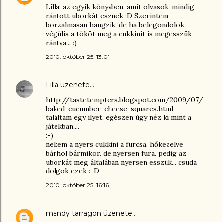
Lilla: az egyik könyvben, amit olvasok, mindig
rántott uborkát esznek :D Szerintem
borzalmasan hangzik, de ha belegondolok,
végülis a tököt meg a cukkinit is megesszük
rántva... :)
2010. október 25. 13:01
Lilla
üzenete…
http://tastetempters.blogspot.com/2009/07/
baked-cucumber-cheese-squares.html
találtam egy ilyet. egészen úgy néz ki mint a
játékban....
:-)
nekem a nyers cukkini a furcsa. hőkezelve
bárhol bármikor. de nyersen fura. pedig az
uborkát meg általában nyersen esszük... csuda
dolgok ezek :-D
2010. október 25. 16:16
mandy tarragon
üzenete…