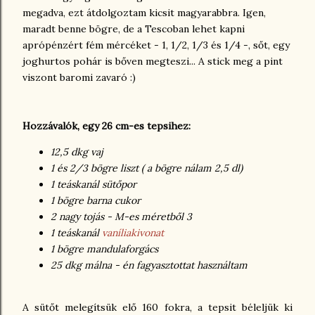
megadva, ezt átdolgoztam kicsit magyarabbra. Igen,
maradt benne bögre, de a Tescoban lehet kapni
aprópénzért fém mércéket - 1, 1/2, 1/3 és 1/4 -, sőt, egy
joghurtos pohár is bőven megteszi... A stick meg a pint
viszont baromi zavaró :)
Hozzávalók, egy 26 cm-es tepsihez:
12,5 dkg vaj
1 és 2/3 bögre liszt ( a bögre nálam 2,5 dl)
1 teáskanál sütőpor
1 bögre barna cukor
2 nagy tojás - M-es méretből 3
1 teáskanál
vaníliakivonat
1 bögre mandulaforgács
25 dkg málna - én fagyasztottat használtam
A sütőt melegítsük elő 160 fokra, a tepsit béleljük ki