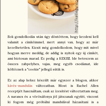
Sok gondolkodás után úgy döntöttem, hogy kezdeni kell
valamit a címkéimmel, mert annyi van, hogy az már
kezelhetetlen. Kicsit még gondolkodom, hogy mit mivel
hogyan merre meddig, de addig is nyitok egy új címkét,
ami biztosan marad. Ez pedig a KEKSZ. Ide beteszem az
összes zabpelyhes, vajas, meg egyéb csodámat, ide
költöznek a "cookie" jellegű sütik is.
Ez az alap keksz készült már egyszer a blogon, akkor
kávés-mandulás
változatban. Most is Rachel Allen
receptjét használtam, csak az ízesítést változtattam meg.
A narancs és a vörösáfonya jól játszanak együtt, viszont
ki fogom még próbálni mandulával házasítani is a