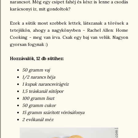
narancsot. Még egy csipet fahéj és kész is lenne a csodás
karácsonyi íz, mit gondoltok?
Ezek a sütik most szebbek lettek, látszanak a törések a
tetejükön, ahogy a nagykönyvben - Rachel Allen: Home
Cooking - meg van írva. Csak egy baj van velük. Nagyon
gyorsan fogynak :)
Hozzávalók, 12 db sütihez:
50 gramm vaj
1/2 narancs héja
1 kupak narancsvirágvíz
1,5 teáskanál sütőpor
100 gramm liszt
50 gramm cukor
15 gramm szárított vörösáfonya
2 evőkanál méz