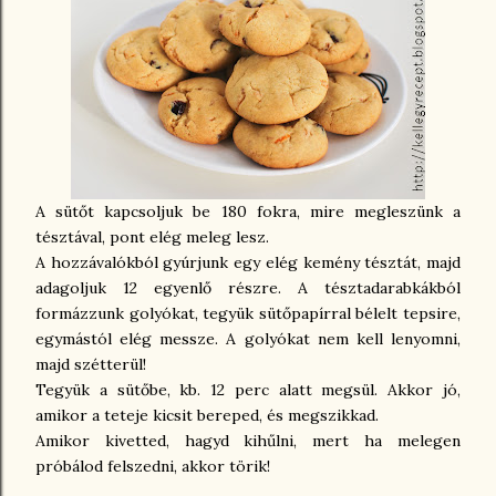
A sütőt kapcsoljuk be 180 fokra, mire megleszünk a
tésztával, pont elég meleg lesz.
A hozzávalókból gyúrjunk egy elég kemény tésztát, majd
adagoljuk 12 egyenlő részre. A tésztadarabkákból
formázzunk golyókat, tegyük sütőpapírral bélelt tepsire,
egymástól elég messze. A golyókat nem kell lenyomni,
majd szétterül!
Tegyük a sütőbe, kb. 12 perc alatt megsül. Akkor jó,
amikor a teteje kicsit bereped, és megszikkad.
Amikor kivetted, hagyd kihűlni, mert ha melegen
próbálod felszedni, akkor törik!