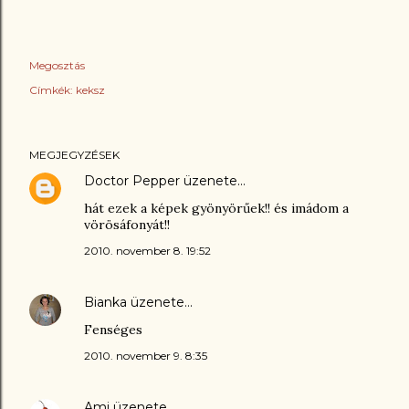
Megosztás
Címkék:
keksz
MEGJEGYZÉSEK
Doctor Pepper
üzenete…
hát ezek a képek gyönyörűek!! és imádom a
vörösáfonyát!!
2010. november 8. 19:52
Bianka
üzenete…
Fenséges
2010. november 9. 8:35
Ami
üzenete…