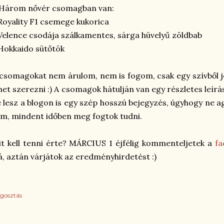
 Három nővér csomagban van:
Royality F1 csemege kukorica
Velence csodája szálkamentes, sárga hüvelyű zöldbab
Hokkaido sütőtök
csomagokat nem árulom, nem is fogom, csak egy szívből 
het szerezni :) A csomagok hátulján van egy részletes leírás
 lesz a blogon is egy szép hosszú bejegyzés, úgyhogy ne 
m, mindent időben meg fogtok tudni.
t kell tenni érte? MÁRCIUS 1 éjfélig kommenteljetek a
fa
á, aztán várjátok az eredményhirdetést :)
gosztás