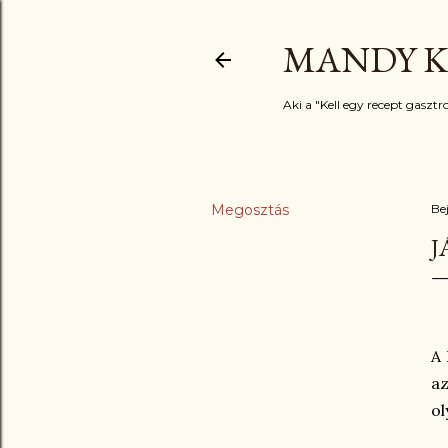
MANDY K
Aki a "Kell egy recept gasztro
Megosztás
Be
J
A 
a
ol