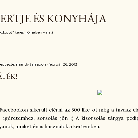
Ugrás a fő tartalomra
ERTJE ÉS KONYHÁJA
blogot" keresi, jó helyen van :)
jegyezte:
mandy tarragon
február 26, 2013
ÁTÉK!
Facebookon sikerült elérni az 500 like-ot még a tavasz 
z ígéretemhez, sorsolás jön :) A kisorsolás tárgya pe
yanok, amiket én is használok a kertemben.