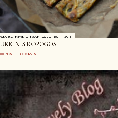
jegyezte:
mandy tarragon
szeptember 11, 2015
UKKINIS ROPOGÓS
gosztás
1 megjegyzés