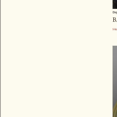
Be
B
Me