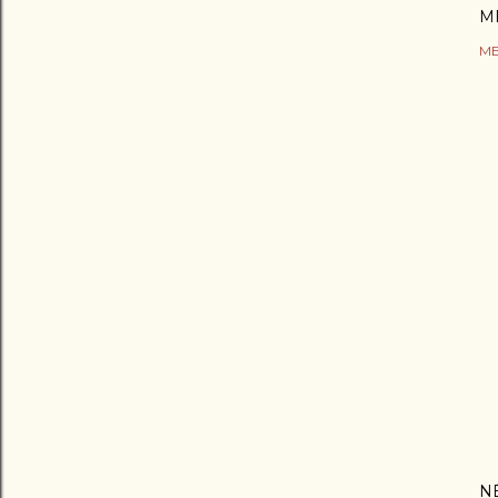
M
ME
N