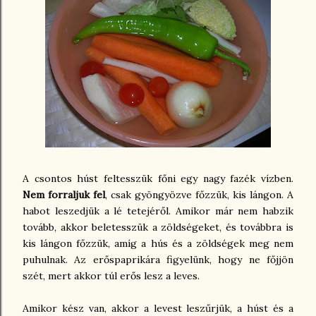
A csontos húst feltesszük főni egy nagy fazék vízben.
Nem forraljuk fel
, csak gyöngyözve főzzük, kis lángon. A
habot leszedjük a lé tetejéről. Amikor már nem habzik
tovább, akkor beletesszük a zöldségeket, és továbbra is
kis lángon főzzük, amíg a hús és a zöldségek meg nem
puhulnak. Az erőspaprikára figyelünk, hogy ne főjjön
szét, mert akkor túl erős lesz a leves.
Amikor kész van, akkor a levest leszűrjük, a húst és a