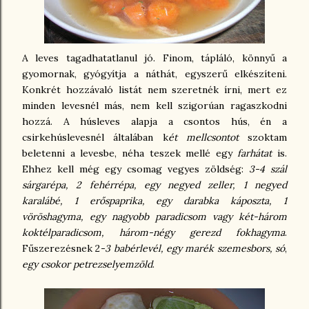
A leves tagadhatatlanul jó. Finom, tápláló, könnyű a
gyomornak, gyógyítja a náthát, egyszerű elkészíteni.
Konkrét hozzávaló listát nem szeretnék írni, mert ez
minden levesnél más, nem kell szigorúan ragaszkodni
hozzá. A húsleves alapja a csontos hús, én a
csirkehúslevesnél általában k
ét mellcsontot
szoktam
beletenni a levesbe, néha teszek mellé egy
farhátat
is.
Ehhez kell még egy csomag vegyes zöldség:
3-4 szál
sárgarépa, 2 fehérrépa, egy negyed zeller, 1 negyed
karalábé, 1 erőspaprika, egy darabka káposzta, 1
vöröshagyma, egy nagyobb paradicsom vagy két-három
koktélparadicsom, három-négy gerezd fokhagyma
.
Fűszerezésnek 2
-3 babérlevél, egy marék szemesbors, só
,
egy csokor petrezselyemzöld
.