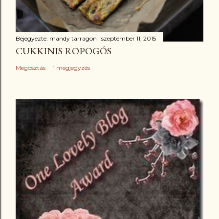
Bejegyezte:
mandy tarragon
szeptember 11, 2015
CUKKINIS ROPOGÓS
Megosztás
1 megjegyzés