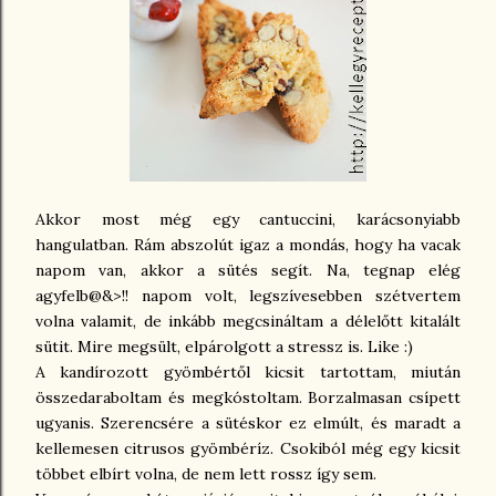
Akkor most még egy cantuccini, karácsonyiabb
hangulatban. Rám abszolút igaz a mondás, hogy ha vacak
napom van, akkor a sütés segít. Na, tegnap elég
agyfelb@&>!! napom volt, legszívesebben szétvertem
volna valamit, de inkább megcsináltam a délelőtt kitalált
sütit. Mire megsült, elpárolgott a stressz is. Like :)
A kandírozott gyömbértől kicsit tartottam, miután
összedaraboltam és megkóstoltam. Borzalmasan csípett
ugyanis. Szerencsére a sütéskor ez elmúlt, és maradt a
kellemesen citrusos gyömbéríz. Csokiból még egy kicsit
többet elbírt volna, de nem lett rossz így sem.