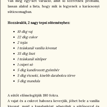
Van még egy-két variáció, amit ki szeretnék próbálni,
lassan alakul a lista, hogy mik is legyenek a karácsonyi
süticsomagban.
Hozzávalók, 2 nagy tepsi süteményhez:
10 dkg vaj
22 dkg cukor
2 tojás
1 teáskanál vanília kivonat
35 dkg liszt
1 teáskanál sütőpor
1 csipet só
5 dkg kandírozott gyömbér
5 dkg étcsoki, kisebb darabokra törve
5 dkg mandula
A sütőt előmelegítjük 180 fokra.
A vajat és a cukrot habosra keverjük, jöhet bele a vanília
kivonat, majd a kanalanként adagoljuk a sütőporral és