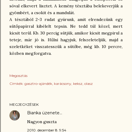
sóval elkevert lisztet. A kemény tésztába belekeverjük a
gyömbért, a csokit és a mandulát.
A tésztából 2-3 rudat gyúrunk, amit elrendezünk egy
sütőpapírral kibélelt tepsin. Ne tedd túl közel, mert
kicsit terül. Kb. 30 percig sütjük, amikor kicsit megpirul a
teteje, már jó is. Hűlni hagyjuk, felszeleteljük, majd a
szeletkéket visszatesszük a sütőbe, még kb. 10 percre,
közben megforgatva.
Megosztás
Címkék:
gasztro-ajándék
karácsony
keksz
olasz
MEGJEGYZÉSEK
Bianka
üzenete…
Nagyon guszta
2010. december 8. 9:54