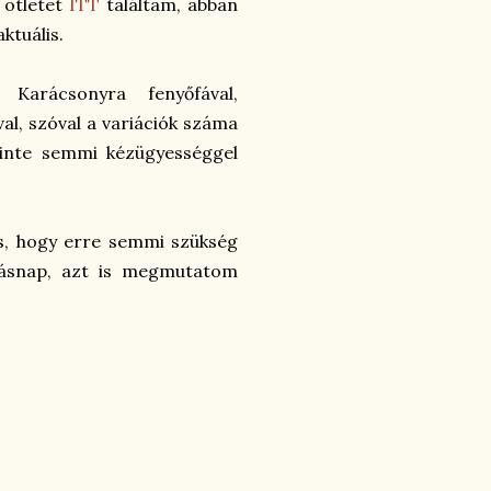
i ötletet
ITT
találtam, abban
ktuális.
 Karácsonyra fenyőfával,
val, szóval a variációk száma
szinte semmi kézügyességgel
des, hogy erre semmi szükség
másnap, azt is megmutatom