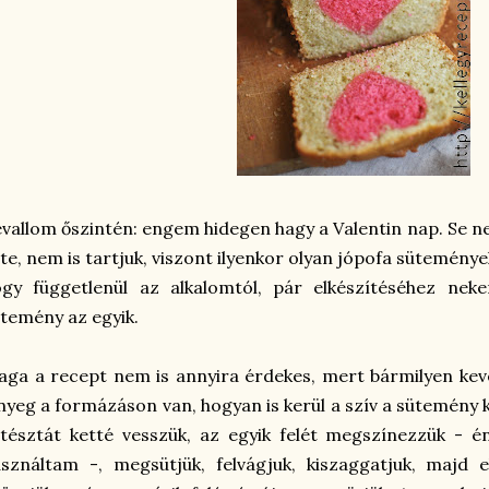
vallom őszintén: engem hidegen hagy a Valentin nap. Se 
te, nem is tartjuk, viszont ilyenkor olyan jópofa sütemény
ogy függetlenül az alkalomtól, pár elkészítéséhez ne
temény az egyik.
ga a recept nem is annyira érdekes, mert bármilyen keve
nyeg a formázáson van, hogyan is kerül a szív a sütemény
tésztát ketté vesszük, az egyik felét megszínezzük - én
asználtam -, megsütjük, felvágjuk, kiszaggatjuk, majd