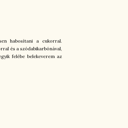
en habosítani a cukorral.
orral és a szódabikarbónával,
 egyik felébe belekeverem az