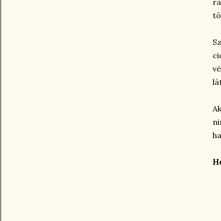
rá
tö
S
ci
vé
lá
Ak
n
ha
Ho