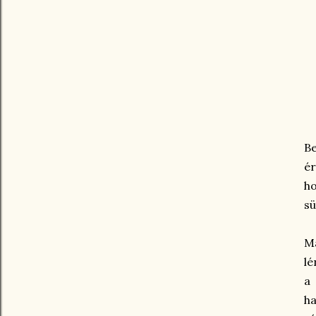
Be
ér
h
sü
Ma
lé
a 
h