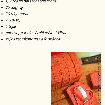
1/2 teáskanál szódabikarbóna
25 dkg vaj
20 dkg cukor
2,5 dl tej
5 tojás
pár csepp zselés ételfesték - Wilton
vaj és zsemlemorzsa a formához