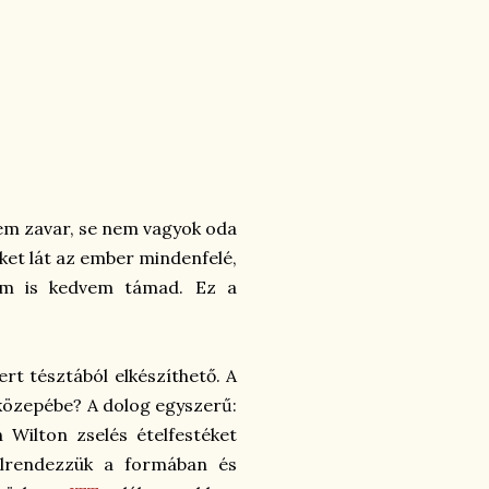
nem zavar, se nem vagyok oda
eket lát az ember mindenfelé,
kem is kedvem támad. Ez a
rt tésztából elkészíthető. A
 közepébe? A dolog egyszerű:
 Wilton zselés ételfestéket
 elrendezzük a formában és