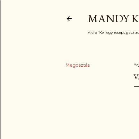
MANDY K
Aki a "Kell egy recept gasztro
Megosztás
Be
V