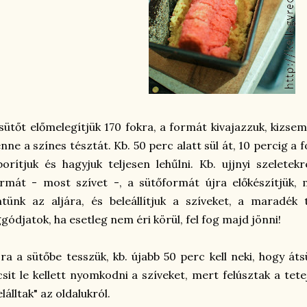
sütőt előmelegítjük 170 fokra, a formát kivajazzuk, kizse
nne a színes tésztát. Kb. 50 perc alatt sül át, 10 percig a
borítjuk és hagyjuk teljesen lehűlni. Kb. ujjnyi szeletek
rmát - most szívet -, a sütőformát újra előkészítjük, 
tünk az aljára, és beleállítjuk a szíveket, a maradék
gódjatok, ha esetleg nem éri körül, fel fog majd jönni!
ra a sütőbe tesszük, kb. újabb 50 perc kell neki, hogy át
csit le kellett nyomkodni a szíveket, mert felúsztak a tet
elálltak" az oldalukról.