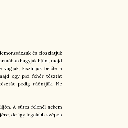
mlemorzsázzuk és eloszlatjuk
 formában hagyjuk hűlni, majd
re vágjuk, kiszúrjuk belőle a
majd egy pici fehér tésztát
 tésztát pedig ráöntjük. Ne
süljön. A sütés felénél nekem
ejére, de így legalább szépen