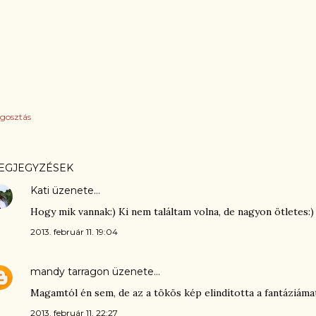
gosztás
EGJEGYZÉSEK
Kati
üzenete…
Hogy mik vannak:) Ki nem találtam volna, de nagyon ötletes:)
2013. február 11. 19:04
mandy tarragon
üzenete…
Magamtól én sem, de az a tökös kép elindította a fantáziámat
2013. február 11. 22:27