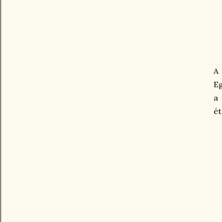
A
Eg
a 
ét