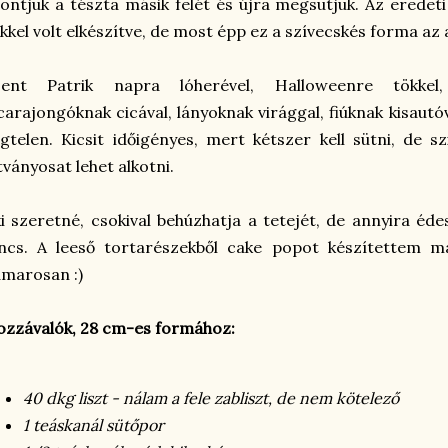
öntjük a tészta másik felét és újra megsütjük. Az eredet
kkel volt elkészítve, de most épp ez a szívecskés forma az a
zent Patrik napra lóherével, Halloweenre tökkel,
carajongóknak cicával, lányoknak virággal, fiúknak kisautó
gtelen. Kicsit időigényes, mert kétszer kell sütni, de 
tványosat lehet alkotni.
i szeretné, csokival behúzhatja a tetejét, de annyira é
incs. A leeső tortarészekből cake popot készítettem 
marosan :)
zzávalók, 28 cm-es formához:
40 dkg liszt - nálam a fele zabliszt, de nem kötelező
1 teáskanál sütőpor