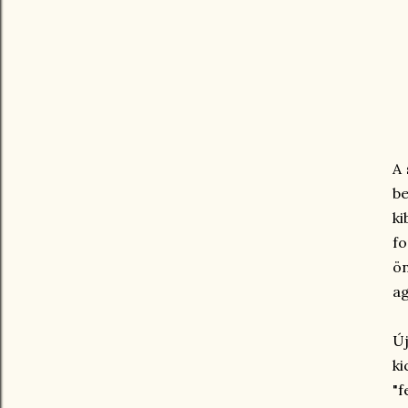
A 
be
ki
fo
ön
ag
Új
ki
"f