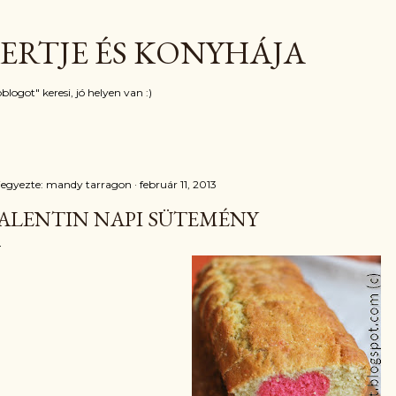
Ugrás a fő tartalomra
ERTJE ÉS KONYHÁJA
blogot" keresi, jó helyen van :)
jegyezte:
mandy tarragon
február 11, 2013
ALENTIN NAPI SÜTEMÉNY