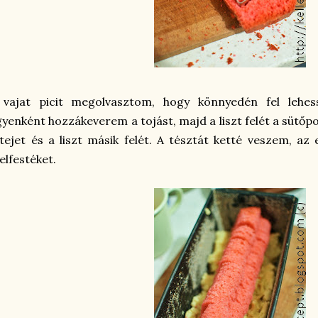
 vajat picit megolvasztom, hogy könnyedén fel lehess
yenként hozzákeverem a tojást, majd a liszt felét a sütőp
tejet és a liszt másik felét. A tésztát ketté veszem, az
elfestéket.