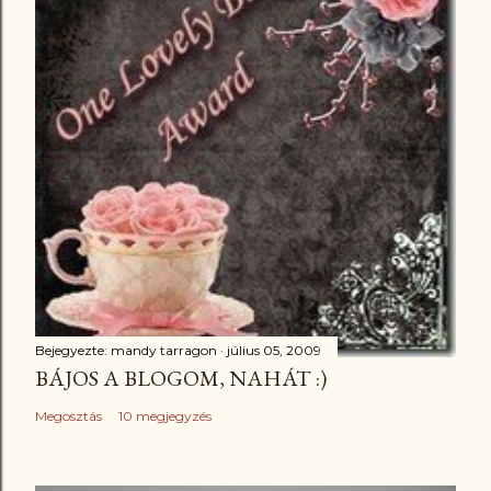
Bejegyezte:
mandy tarragon
július 05, 2009
BÁJOS A BLOGOM, NAHÁT :)
Megosztás
10 megjegyzés