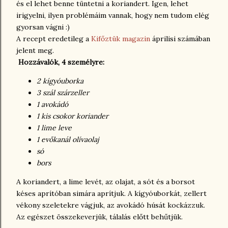
és el lehet benne tüntetni a koriandert. Igen, lehet
irigyelni, ilyen problémáim vannak, hogy nem tudom elég
gyorsan vágni :)
A recept eredetileg a
Kifőztük magazin
áprilisi számában
jelent meg.
Hozzávalók, 4 személyre:
2 kígyóuborka
3 szál szárzeller
1 avokádó
1 kis csokor
koriander
1 lime leve
1 evőkanál olívaolaj
só
bors
A koriandert, a lime levét, az olajat, a sót és a borsot
késes aprítóban simára aprítjuk. A kígyóuborkát, zellert
vékony szeletekre vágjuk, az avokádó húsát kockázzuk.
Az egészet összekeverjük, tálalás előtt behűtjük.